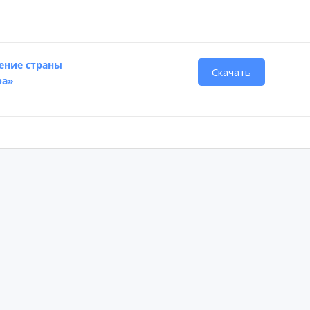
ение страны
Скачать
ра»