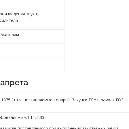
роизведения звука;
усилители
вки к ним
запрета
1875 (в т.ч. поставляемые товары), Закупки ТРУ в рамках ГОЗ
бованиями ч.1.1. ст.33:
ом числе поставляемого при выполнении закупаемых работ,