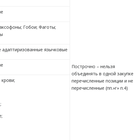
ые
аксофоны; Гобои; Фаготы;
вы
 адаптиризованные язычковые
ые
Построчно – нельзя
объединять в одной закупке
 крови;
перечисленные позиции и не
перечисленные (пп.»г» п.4)
;
е;