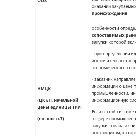
ООЗ
оказании закупаемых
происхождения
особенности опред
сопоставимых рыно
закупки которой вкл
- при определении и
исключительно товар
экономического союз
- заказчик направляе
информации о цене 
НМЦК
промышленности, ин
(ЦК ЕП, начальной
информационную сис
цены единицы ТРУ)
Если в этой системе
(пп. «в» п.7)
в сфере промышленн
закупки товара из ч
поставщикам, которы