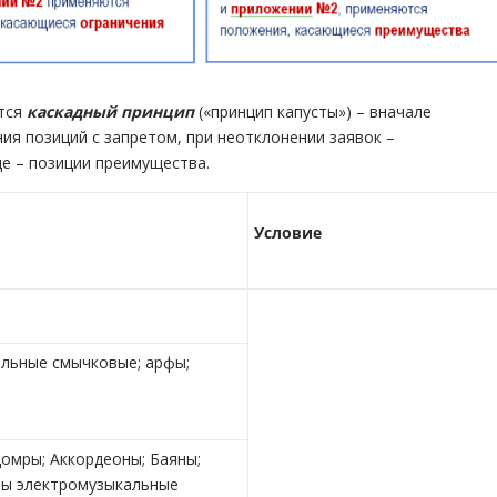
ется
каскадный принцип
(«принцип капусты») – вначале
ия позиций с запретом, при неотклонении заявок –
це – позиции преимущества.
Условие
льные смычковые; арфы;
Домры; Аккордеоны; Баяны;
ты электромузыкальные