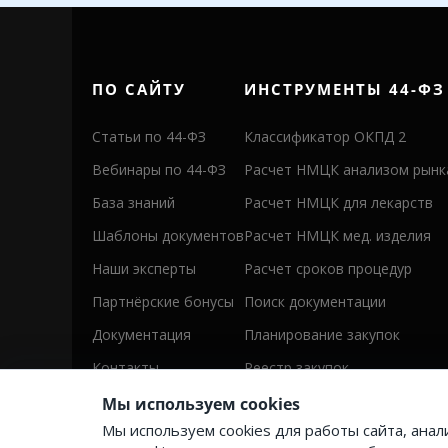
ПО САЙТУ
ИНСТРУМЕНТЫ 44-ФЗ
Статьи по 44-ФЗ
Классификатор ОКПД 2
Вебинары по 44-ФЗ
Расчет НМЦК анализом рынк
База знаний
Расчет НМЦК для лекарств
Шаблоны документов
Расчет НМЦК мед. изделия
Наши эксперты
Расчет сроков процедур
Партнёрские бонусы
Поиск документации
Документация
Планирование закупок
Контакты
Реестр закупок
Мы используем cookies
Мы используем cookies для работы сайта, ана