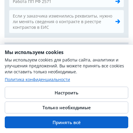
Работа ПП РФ 2571
Если у заказчика изменились реквизиты, нужно
ли менять сведения о контракте в реестре
контрактов в ЕИС
ТЕМЫ СТАТЕЙ
Мы используем cookies
Мы используем cookies для работы сайта, аналитики и
Национальный режим и импортозамещение
42
улучшения предложений. Вы можете принять все cookies
или оставить только необходимые.
НМЦК и обоснование цены
23
Политика конфиденциальности
ОКПД2, КТРУ и описание объекта закупки
19
Настроить
Закупки лекарств и медизделий
14
Требования к участникам закупки
18
Только необходимые
СМП, СОНО и квотирование
16
Принять всё
Неустойка, штрафы и ответственность
19