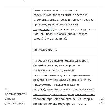
Заказчик
отклоняет все заявки
,
содержащие предложения о поставке
отдельных видов промышленных товаров,
происходящих
из иностранных
государств
[3]
(за исключением государств -
членов Евразийского экономического
союза) (далее - заявки),
при условии, что
на участие в закупке подана
одна (или
более) заявка
,
удовлетворяющая
требованиям извещения об
осуществлении закупки, документации о
закупке (в случае, если Законом № 44-ФЗ
предусмотрена документация о
Как
закупке),
которая содержат предложения о
рассматривать
поставке отдельных видов промышленных
заявки
п. 2 
товаров
, страной происхождения которых
участников в
617
являются
только государства - члены