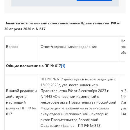
Памятка по применению постановления Правительства РФ от
30 апреля 2020 г. N 617
Норм
Вопрос
Ответ/содержание/определение
прав
обос
Общие положения о ПП № 617
[1]
ПП РФ № 617 действует в новой редакции с
18.09.2023г, утв. постановлением
В какой редакции
Правительства РФ от 2 сентября 2023 г.
п. 3 
действует в
N 1443 «О внесении изменений в
1443 
настоящий
некоторые акты Правительства Российской
Изме
момент ПП РФ №
Федерации и признании утратившими
утв.
617
силу отдельных положений некоторых
1443
актов Правительства Российской
Федерации» (далее – ПП РФ № 318)