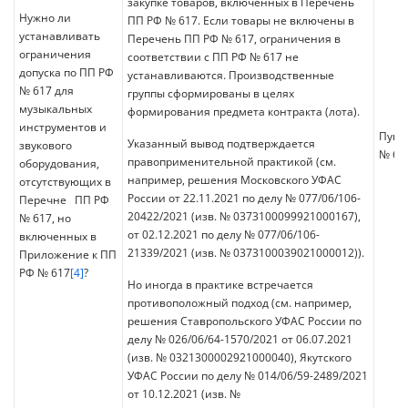
закупке товаров, включенных в Перечень
Нужно ли
ПП РФ № 617. Если товары не включены в
устанавливать
Перечень ПП РФ № 617, ограничения в
ограничения
соответствии с ПП РФ № 617 не
допуска по ПП РФ
устанавливаются. Производственные
№ 617 для
группы сформированы в целях
музыкальных
формирования предмета контракта (лота).
инструментов и
Пунк
Указанный вывод подтверждается
звукового
№ 61
правоприменительной практикой (см.
оборудования,
например, решения Московского УФАС
отсутствующих в
России от 22.11.2021 по делу № 077/06/106-
Перечне ПП РФ
20422/2021 (изв. № 0373100099921000167),
№ 617, но
от 02.12.2021 по делу № 077/06/106-
включенных в
21339/2021 (изв. № 0373100039021000012)).
Приложение к ПП
РФ № 617
[4]
?
Но иногда в практике встречается
противоположный подход (см. например,
решения Ставропольского УФАС России по
делу № 026/06/64-1570/2021 от 06.07.2021
(изв. № 0321300002921000040), Якутского
УФАС России по делу № 014/06/59-2489/2021
от 10.12.2021 (изв. №