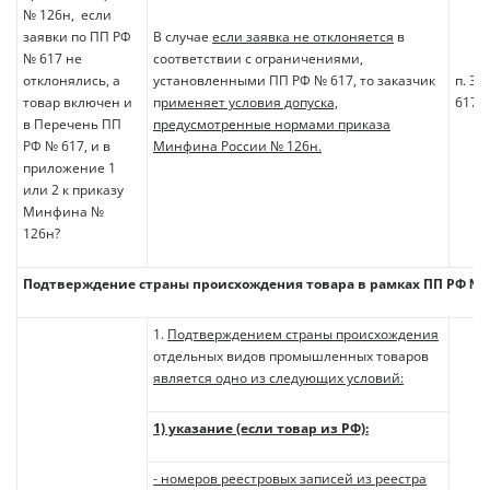
№ 126н, если
заявки по ПП РФ
В случае
если заявка не отклоняется
в
№ 617 не
соответствии с ограничениями,
отклонялись, а
установленными ПП РФ № 617, то заказчик
п. 3 
товар включен и
п
рименяет условия допуска,
617
в Перечень ПП
предусмотренные нормами приказа
РФ № 617, и в
Минфина России № 126н.
приложение 1
или 2 к приказу
Минфина №
126н?
Подтверждение страны происхождения товара в рамках ПП РФ № 
1.
Подтверждением страны происхождения
отдельных видов промышленных товаров
является одно из следующих условий:
1) указание (если товар из РФ):
- номеров реестровых записей из реестра