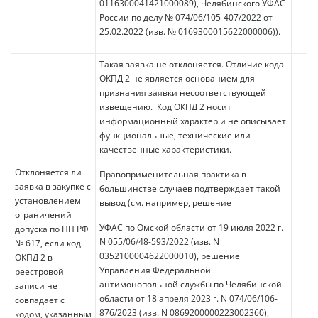
0116300041421000089), Челябинского УФАС
России по делу № 074/06/105-407/2022 от
25.02.2022 (изв. № 0169300015622000006)).
Такая заявка не отклоняется. Отличие кода
ОКПД 2 не является основанием для
признания заявки несоответствующей
извещению. Код ОКПД 2 носит
информационный характер и не описывает
функциональные, технические или
качественные характеристики.
Отклоняется ли
Правоприменительная практика в
заявка в закупке с
большинстве случаев подтверждает такой
установлением
вывод (см. например, решение
ограничений
УФАС по Омской области от 19 июля 2022 г.
допуска по ПП РФ
N 055/06/48-593/2022 (изв. N
№ 617, если код
0352100004622000010), решение
ОКПД 2 в
Управления Федеральной
реестровой
антимонопольной службы по Челябинской
записи не
области от 18 апреля 2023 г. N 074/06/106-
совпадает с
876/2023 (изв. N 0869200000223002360),
кодом, указанным