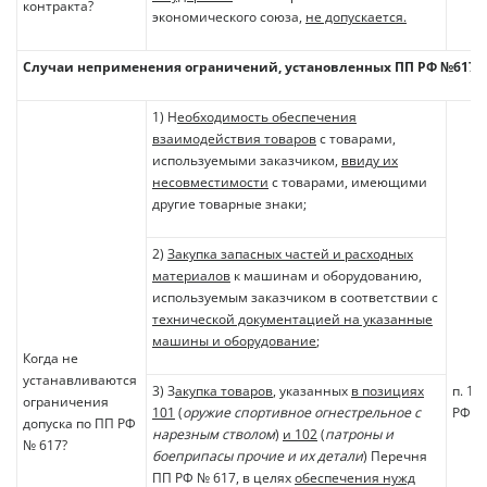
контракта?
экономического союза,
не допускается.
Случаи неприменения ограничений, установленных ПП РФ №617
1) Н
еобходимость обеспечения
взаимодействия товаров
с товарами,
используемыми заказчиком,
ввиду их
несовместимости
с товарами, имеющими
другие товарные знаки;
2)
Закупка запасных частей и расходных
материалов
к машинам и оборудованию,
используемым заказчиком в соответствии с
технической документацией на указанные
машины и оборудование
;
Когда не
устанавливаются
3) З
акупка товаров
, указанных
в позициях
п. 11
ограничения
101
(
оружие спортивное огнестрельное с
РФ №
допуска по ПП РФ
нарезным стволом
)
и 102
(
патроны и
№ 617?
боеприпасы прочие и их детали
) Перечня
ПП РФ № 617, в целях
обеспечения нужд