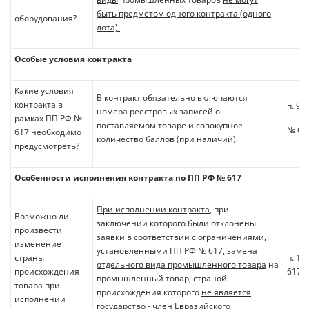
быть предметом одного контракта (одного
оборудования?
лота).
Особые условия контракта
Какие условия
В контракт обязательно включаются
контракта в
п. 9 
номера реестровых записей о
рамках ПП РФ №
поставляемом товаре и совокупное
№ 61
617 необходимо
количество баллов (при наличии).
предусмотреть?
Особенности исполнения контракта по ПП РФ № 617
При исполнении контракта
, при
Возможно ли
заключении которого были отклонены
произвести
заявки в соответствии с ограничениями,
изменение
установленными ПП РФ № 617,
замена
страны
п. 10
отдельного вида промышленного товара
на
происхождения
617
промышленный товар, страной
товара при
происхождения которого
не является
исполнении
государство
- член Евразийского