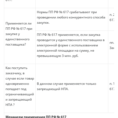
Нормы ПП РФ № 617 срабатывают при
п. 2 
проведении любого конкурентного способа
617
закупок.
Применяется ли
ПП РФ № 617 при
закупке у
ПП РФ № 617 применяется, если закупка
единственного
проводится у единственного поставщика в
пп. «
поставщика?
электронной форме с использованием
Зако
электронной площадки на сумму, не
превышающую 3 млн. руб.
Как поступить
заказчику, в
случае если товар
одновременно
В данном случае применяется только
п. 12
попадает под
запрещающий НПА.
617
ограничивающий
и запрещающий
НПА ?
Механизм применения ПП РФ № 617