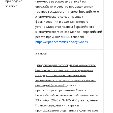
при подаче
- номеров реестровых записей из
заявки?
евразийского реестра промышленных
товаров государств - членов Евразийского
экономического союза
, порядок
формирования и ведения которого
устанавливается правом Евразийского
экономического союза (далее - евразийский
реестр промышленных товаров)
https://erpt.eecommission.org/Goods
,
а также
-
информации о совокупном количестве
баллов за выполнение на территории
государств - членов Евразийского
экономического союза технологических
операций (условий),
если это
предусмотрено решением Совета
Евразийской экономической комиссии от
23 ноября 2020 г. № 105 «Об утверждении
Правил определения страны
происхождения отдельных видов товаров