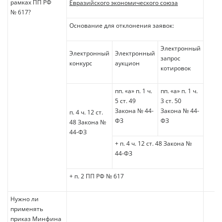
рамках ПП РФ
Евразийского экономического союза
№ 617?
Основание для отклонения заявок:
Электронный
Электронный
Электронный
запрос
конкурс
аукцион
котировок
пп. «а» п. 1 ч.
пп. «а» п. 1 ч.
5 ст. 49
3 ст. 50
Закона № 44-
Закона № 44-
п. 4 ч. 12 ст.
ФЗ
ФЗ
48 Закона №
44-ФЗ
+ п. 4 ч. 12 ст. 48 Закона №
44-ФЗ
+ п. 2 ПП РФ № 617
Нужно ли
применять
приказ Минфина