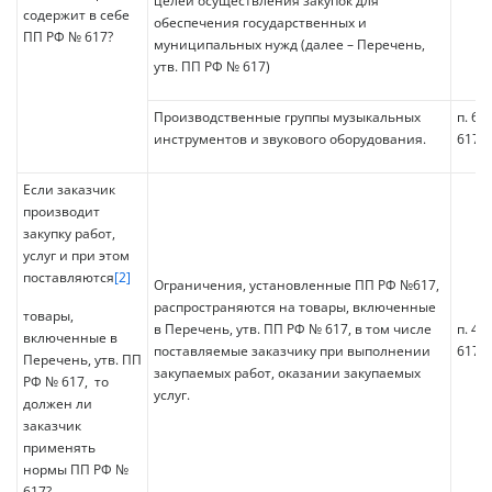
целей осуществления закупок для
содержит в себе
обеспечения государственных и
ПП РФ № 617?
муниципальных нужд (далее – Перечень,
утв. ПП РФ № 617)
Производственные группы музыкальных
п. 6 
инструментов и звукового оборудования.
617
Если заказчик
производит
закупку работ,
услуг и при этом
поставляются
[2]
Ограничения, установленные ПП РФ №617,
распространяются на товары, включенные
товары,
в Перечень, утв. ПП РФ № 617, в том числе
п. 4 
включенные в
поставляемые заказчику при выполнении
617
Перечень, утв. ПП
закупаемых работ, оказании закупаемых
РФ № 617, то
услуг.
должен ли
заказчик
применять
нормы ПП РФ №
617?