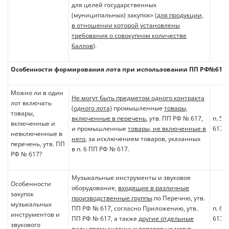
для целей государственных
(муниципальных) закупок» (
для продукции,
в отношении которой установлены
требования о совокупном количестве
баллов
).
Особенности формирования лота при использовании ПП РФ№617
Можно ли в один
Не могут быть предметом одного контракта
лот включать
(одного лота)
промышленные
товары,
товары,
включенные в перечень
, утв. ПП РФ № 617,
п. 5
включенные и
и промышленные
товары, не включенные в
617
невключенные в
него
, за исключением товаров, указанных
перечень, утв. ПП
в п. 6 ПП РФ № 617.
РФ № 617?
Музыкальные инструменты и звуковое
Особенности
оборудование,
входящие в различные
закупок
производственные группы
по Перечню, утв.
музыкальных
ПП РФ № 617, согласно Приложению, утв.
п. 6
инструментов и
ПП РФ № 617, а также
другие отдельные
617
звукового
виды
промышленных товаров
не могут