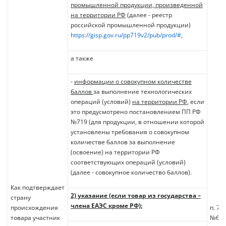
промышленной продукции, произведенной
на территории РФ
(далее - реестр
российской промышленной продукции)
https://gisp.gov.ru/pp719v2/pub/prod/#
,
а также
-
информации о совокупном количестве
баллов
за выполнение технологических
операций (условий)
на территории РФ
, если
это предусмотрено постановлением ПП РФ
№719 (для продукции, в отношении которой
установлены требования о совокупном
количестве баллов за выполнение
(освоение) на территории РФ
соответствующих операций (условий)
(далее - совокупное количество баллов).
Как подтверждает
2) указание (если товар из государства –
страну
члена ЕАЭС кроме РФ):
происхождения
п. 7 
товара участник
№61