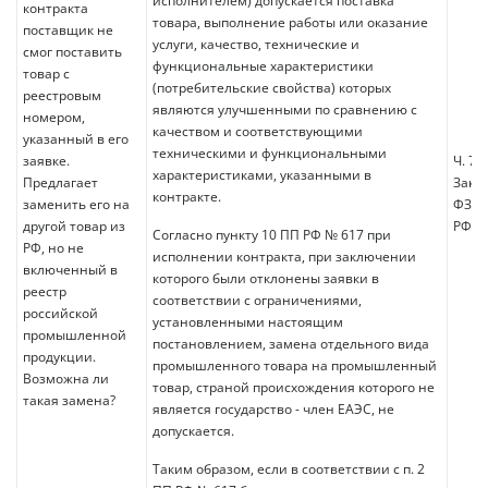
исполнителем) допускается поставка
контракта
товара, выполнение работы или оказание
поставщик не
услуги, качество, технические и
смог поставить
функциональные характеристики
товар с
(потребительские свойства) которых
реестровым
являются улучшенными по сравнению с
номером,
качеством и соответствующими
указанный в его
техническими и функциональными
заявке.
Ч. 7 с
характеристиками, указанными в
Предлагает
Зако
контракте.
заменить его на
ФЗ, п
другой товар из
РФ №
Согласно пункту 10 ПП РФ № 617 при
РФ, но не
исполнении контракта, при заключении
включенный в
которого были отклонены заявки в
реестр
соответствии с ограничениями,
российской
установленными настоящим
промышленной
постановлением, замена отдельного вида
продукции.
промышленного товара на промышленный
Возможна ли
товар, страной происхождения которого не
такая замена?
является государство - член ЕАЭС, не
допускается.
Таким образом, если в соответствии с п. 2