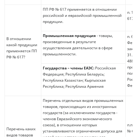
ПП РФ № 617 применяется в отношении
п. 1-
российской и евразийской промышленной
617
продукции.
Промышленная продукция
- товары,
п. 6 с
В отношении
произведенные в результате
Феде
какой продукции
осуществления деятельности в сфере
закон
применяется ПП
промышленности.
31.12
РФ № 617?
488-
пром
Государства – члены ЕАЭС:
Российская
поли
Федерация; Республика Беларусь;
Росс
Республика Казахстан; Кыргызская
Феде
Республика; Республика Армения
Перечень отдельных видов промышленных
товаров, происходящих из иностранных
государств (за исключением государств -
членов Евразийского экономического
союза), в отношении которых
п.п. 
Перечень каких
устанавливаются ограничения допуска для
№ 61
видов товаров