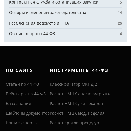
Контрактная служба и организация закупок
5
Обзоры изменений законодательства
14
Разъяснения ведомств и НПА
26
Общие вопросы 44-ФЗ
4
ПО САЙТУ
ИНСТРУМЕНТЫ 44-ФЗ
Статьи по 44-ФЗ
Классификатор ОКПД 2
Вебинары по 44-ФЗ
Расчет НМЦК анализом рынка
База знаний
Расчет НМЦК для лекарств
Шаблоны документов
Расчет НМЦК мед. изделия
Наши эксперты
Расчет сроков процедур