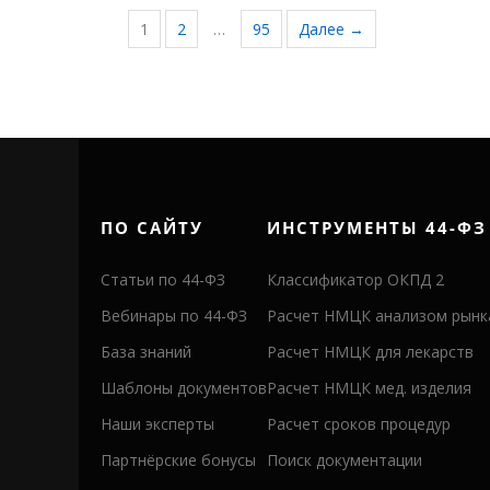
1
2
…
95
Далее →
ПО САЙТУ
ИНСТРУМЕНТЫ 44-ФЗ
Статьи по 44-ФЗ
Классификатор ОКПД 2
Вебинары по 44-ФЗ
Расчет НМЦК анализом рынк
База знаний
Расчет НМЦК для лекарств
Шаблоны документов
Расчет НМЦК мед. изделия
Наши эксперты
Расчет сроков процедур
Партнёрские бонусы
Поиск документации