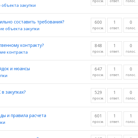
просм.
ответ.
голос.
 объекта закупки
вильно составить требования?
600
1
0
просм.
ответ.
голос.
ие объекта закупки
твенному контракту?
848
1
0
просм.
ответ.
голос.
ие контракта
рядок и нюансы
647
1
0
просм.
ответ.
голос.
упки
в закупках?
529
1
0
просм.
ответ.
голос.
ды и правила расчета
601
1
1
просм.
ответ.
голос.
пки