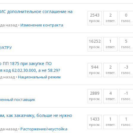
 ЕИС дополнительное соглашение на
2543
2
0
просм.
ответ.
голос.
ода назад
•
Изменение контракта
16252
1
5
просм.
ответ.
голос.
/КТРУ
 ПП 1875 при закупке ПО
944
2
-3
 код 62.02.30.000, а не 58.29?
просм.
ответ.
голос.
од назад
•
Национальный режим
2889
4
-1
просм.
ответ.
голос.
венный поставщик
ам, как заказчику, больше не нужно
1433
1
1
просм.
ответ.
голос.
ода назад
•
Расторжение/неустойка