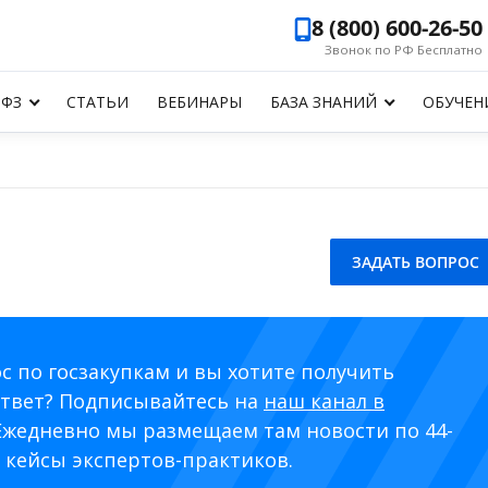
8 (800) 600-26-50
Звонок по РФ Бесплатно
-ФЗ
СТАТЬИ
ВЕБИНАРЫ
БАЗА ЗНАНИЙ
ОБУЧЕН
ЗАДАТЬ ВОПРОС
с по госзакупкам и вы хотите получить
твет? Подписывайтесь на
наш канал в
 Ежедневно мы размещаем там новости по 44-
 кейсы экспертов-практиков.