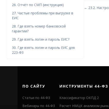
26. Отчёт по СМП (инструкция)
← 23.2. Настр
27. Частые проблемы при выгрузке в
ЕИС
28. Где взять номер банковской
гарантии?
29. Где взять логин и пароль ЕИС?
30. Где взять логин и пароль ЕИС для
223-ФЗ
ПО САЙТУ
ИНСТРУМЕНТЫ 44-ФЗ
Статьи по 44-ФЗ
Классификатор ОКПД 2
Вебинары по 44-ФЗ
Расчет НМЦК анализом рынк