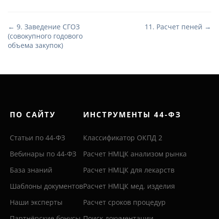
← 9. Заведение СГОЗ
11. Расчет пеней →
(совокупного годового
объема закупок)
ПО САЙТУ
ИНСТРУМЕНТЫ 44-ФЗ
Статьи по 44-ФЗ
Классификатор ОКПД 2
Вебинары по 44-ФЗ
Расчет НМЦК анализом рынка
База знаний
Расчет НМЦК для лекарств
Шаблоны документов
Расчет НМЦК мед. изделия
Наши эксперты
Расчет сроков процедур
Партнёрские бонусы
Поиск документации