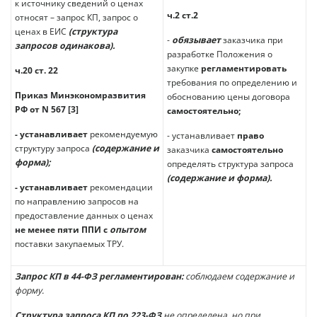
к источнику сведений о ценах
ч.2 ст.2
относят – запрос КП, запрос о
ценах в ЕИС
(структура
-
обязывает
заказчика при
запросов одинакова).
разработке Положения о
закупке
регламентировать
ч.20 ст. 22
требования по определению и
Приказ Минэкономразвития
обоснованию цены договора
РФ от N 567 [3]
самостоятельно;
- устанавливает
рекомендуемую
- устанавливает
право
структуру запроса
(содержание и
заказчика
самостоятельно
форма);
определять структура запроса
(содержание и форма).
- устанавливает
рекомендации
по направлению запросов на
предоставление данных о ценах
не менее пяти ППИ с
опытом
поставки закупаемых ТРУ.
Запрос КП в 44-ФЗ регламентирован:
соблюдаем содержание и
форму.
Структура запроса КП по 223-ФЗ
не определена, но при