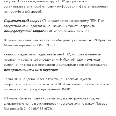
закупок). После определения круга ППИ для рассылки,
устанавливается способ отправки информации: факс, электронная
почта либо иной способ.
Персональный запрос
КП направляется конкретному ППИ. При
отсутствии или недостатке цен заказчик может направить
общедоступный запрос
в ЕИС через личный кабинет.
В случае направления запроса необходимо учитывать
п. 3.9
Приказа
Минэкономразвития РФ от N 567:
- запрос предлагается адресовать тем ППИ, которые в течение
последних трех лет до определения НМЦК, обладали
опытом
выполнения сходных контрактов и выполнили свои обязательства
без применения к ним неустоек
;
- если ППИ найдено более пяти, то цены рекомендуется
запрашивать у не менее чем пяти ППИ, выполнявших контракты за
последние три года до определения НМЦК.
КП может быть направлено заказчику в электронном виде, на
электронную почту в отсканированном виде или по факсу (Письмо
Минфина № 24-01-08/13316[7]).