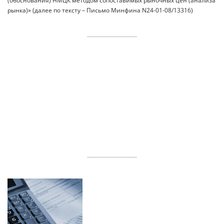
(обоснования) НМЦК методом сопоставимых рыночных цен (анализа
рынка)» (далее по тексту – Письмо Минфина N24-01-08/13316)