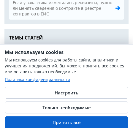
Если у заказчика изменились реквизиты, нужно
ли менять сведения о контракте в реестре
контрактов в ЕИС
ТЕМЫ СТАТЕЙ
Национальный режим и импортозамещение
42
Мы используем cookies
Мы используем cookies для работы сайта, аналитики и
НМЦК и обоснование цены
23
улучшения предложений. Вы можете принять все cookies
ОКПД2, КТРУ и описание объекта закупки
или оставить только необходимые.
19
Политика конфиденциальности
Закупки лекарств и медизделий
14
Настроить
Требования к участникам закупки
18
СМП, СОНО и квотирование
16
Только необходимые
Неустойка, штрафы и ответственность
19
Принять всё
Исполнение, приёмка и оплата контракта
20