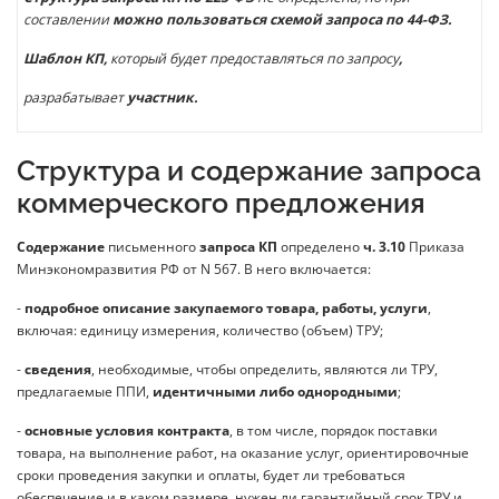
составлении
можно пользоваться схемой запроса по 44-ФЗ.
Шаблон КП,
который будет предоставляться по запросу
,
разрабатывает
участник.
Структура и содержание запроса
коммерческого предложения
Содержание
письменного
запроса КП
определено
ч. 3.10
Приказа
Минэкономразвития РФ от N 567. В него включается:
-
подробное описание закупаемого товара, работы, услуги
,
включая: единицу измерения, количество (объем) ТРУ;
-
сведения
, необходимые, чтобы определить, являются ли ТРУ,
предлагаемые ППИ,
идентичными либо однородными
;
-
основные условия контракта
, в том числе, порядок поставки
товара, на выполнение работ, на оказание услуг, ориентировочные
сроки проведения закупки и оплаты, будет ли требоваться
обеспечение и в каком размере, нужен ли гарантийный срок ТРУ и