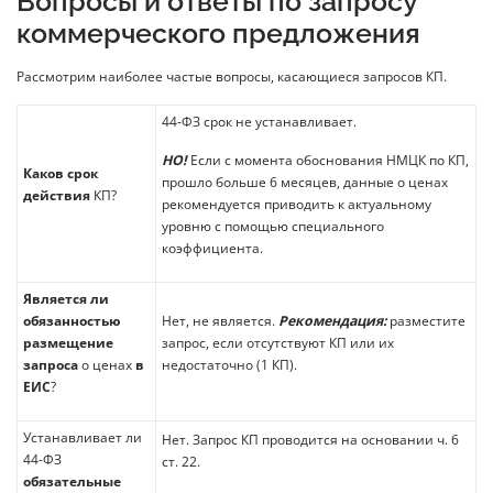
Вопросы и ответы по запросу
коммерческого предложения
Рассмотрим наиболее частые вопросы, касающиеся запросов КП.
44-ФЗ срок не устанавливает.
НО!
Если с момента обоснования НМЦК по КП,
Каков срок
прошло больше 6 месяцев, данные о ценах
действия
КП?
рекомендуется приводить к актуальному
уровню с помощью специального
коэффициента.
Является ли
обязанностью
Нет, не является.
Рекомендация:
разместите
размещение
запрос, если отсутствуют КП или их
запроса
о ценах
в
недостаточно (1 КП).
ЕИС
?
Устанавливает ли
Нет. Запрос КП проводится на основании ч. 6
44-ФЗ
ст. 22.
обязательные