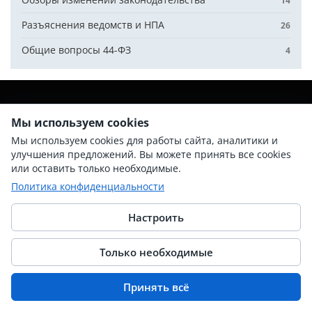
14
Разъяснения ведомств и НПА
26
Общие вопросы 44-ФЗ
4
Мы используем cookies
ПО САЙТУ
ИНСТРУМЕНТЫ 44-ФЗ
Мы используем cookies для работы сайта, аналитики и
улучшения предложений. Вы можете принять все cookies
или оставить только необходимые.
Статьи по 44-ФЗ
Классификатор ОКПД 2
Политика конфиденциальности
Вебинары по 44-ФЗ
Расчет НМЦК анализом рынка
База знаний
Расчет НМЦК для лекарств
Настроить
Шаблоны документов
Расчет НМЦК мед. изделия
Только необходимые
Наши эксперты
Расчет сроков процедур
Партнёрские бонусы
Поиск документации
Принять всё
Документация
Планирование закупок