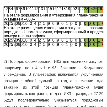
1
2
3
4
5
6
7
8
9
10
11
12
13
14
15
16
17
18
19
20
21
22
23
24
25
26
27
2
На этапе формирования и утверждения плана-графика –
указываем «000»
2
0
2
5
9
0
9
0
1
0
0
4
2
5
9
0
9
0
1
0
0
1
0
0
0
1
0
0
На этапе размещения извещения о закупке – в разрядах
порядковый номер закупки, сформированный в пределах
номера плана-графика
2
0
2
5
9
0
9
0
1
0
0
4
2
5
9
0
9
0
1
0
0
1
0
0
0
1
0
0
2
0
2
5
9
0
9
0
1
0
0
4
2
5
9
0
9
0
1
0
0
1
0
0
0
1
0
0
2) Порядок формирования ИКЗ для «мелких» закупок,
например, по п.4 ч.1 ст.93. Заказчик – бюджетное
учреждение. В план-график включается укрупненная
позиция с общей суммой на год, а в течение года
заказчик из этой позиции плана-графика будет
формировать контракты, тогда в ИКЗ в разрядах 27-29
будут последовательно указываться порядковые
номера таких закупок (контрактов) – такой порядок