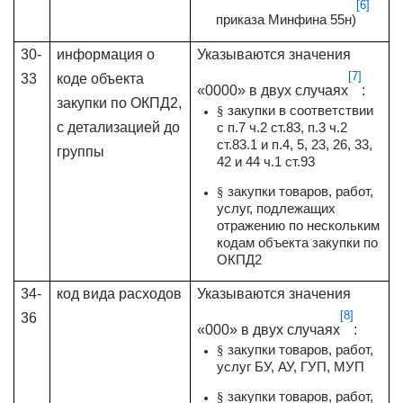
[6]
приказа Минфина 55н)
30-
информация о
Указываются значения
[7]
33
коде объекта
«0000» в двух случаях
:
закупки по ОКПД2,
закупки в соответствии
§
с детализацией до
с п.7 ч.2 ст.83, п.3 ч.2
ст.83.1 и п.4, 5, 23, 26, 33,
группы
42 и 44 ч.1 ст.93
закупки товаров, работ,
§
услуг, подлежащих
отражению по нескольким
кодам объекта закупки по
ОКПД2
34-
код вида расходов
Указываются значения
[8]
36
«000» в двух случаях
:
закупки товаров, работ,
§
услуг БУ, АУ, ГУП, МУП
закупки товаров, работ,
§