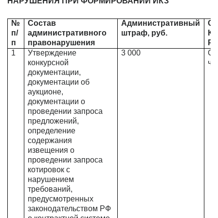
НАРУШЕНИЯ ПРИ ФОРМИРОВАНИИ ИКЗ
№
Состав
Административный
Ст
п/
административного
штраф, руб.
К
п
правонарушения
Р
1
Утверждение
3 000
Ст
конкурсной
ч.4
документации,
документации об
аукционе,
документации о
проведении запроса
предложений,
определение
содержания
извещения о
проведении запроса
котировок с
нарушением
требований,
предусмотренных
законодательством РФ