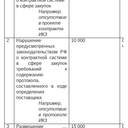
о контрактной системе
в сфере закупок
Например,
отсутствие
в проекте
контракта
ИКЗ
2
Нарушение
10 000
Ст
предусмотренных
ч.2
законодательством РФ
о контрактной системе
в сфере закупок
требований к
содержанию
протокола,
составленного в ходе
определения
поставщика
Например,
отсутствие
в протоколе
ИКЗ
3
Размещение …
15 000
Ст