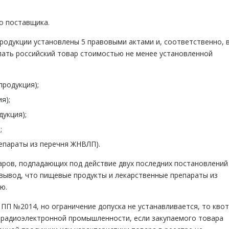
го поставщика.
родукции установлены 5 правовыми актами и, соответственно, 
упать российский товар стоимостью не менее установленной
продукция);
лия);
дукция);
;
репараты из перечня ЖНВЛП).
аров, подпадающих под действие двух последних постановлений
 вывод, что пищевые продукты и лекарственные препараты из
ию.
 ПП №2014, но ограничение допуска не устанавливается, то кво
ии радиоэлектронной промышленности, если закупаемого товара