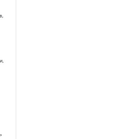
в,
и,
ь