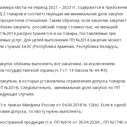
змера квоты на период 2021 – 2023 гг. содержится в приложен
Д-2 товаров и соответствующая им минимальная доля закупок
в процентном отношении. Таким образом, если заказчик закупает
обязан закупить российский товар стоимостью, не меньшей
П №2014 распространяется и на товары, поставляемые при
аемых услуг. Для целей выполнения ПП №2014 заказчик может
ли странах ЕАЭС (Республика Армения, Республика Беларусь,
.
упок обязаны выполнять все заказчики, за исключением:
в государственной охраны (ч.7 ст. 14 Закона № 44-ФЗ).
закупках, в которых установлены ограничения допуска товаров,
 ПП №2014). Следовательно, минимальная доля закупок по ПП
едующих случаях:
(т.е. приказ Минфина России от 04.06.2018 № 126н). Если в одной
ловия допуска, то квоту нужно выполнять;
иностранной продукции (т.е. ПП №616 от 30.04.2020г., ПП №1746 о