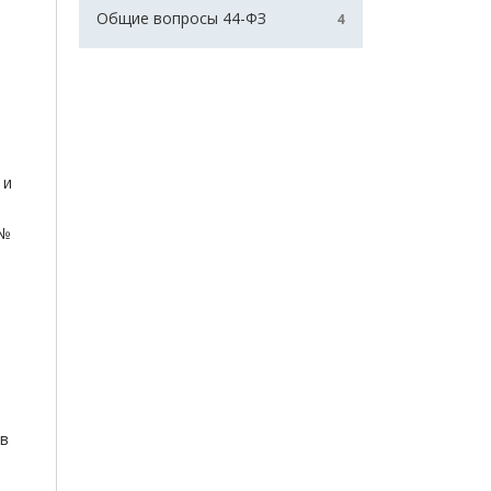
Общие вопросы 44-ФЗ
4
 и
 №
тв