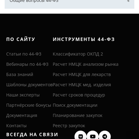
Общие вопросы 44-ФЗ
4
ПО САЙТУ
ИНСТРУМЕНТЫ 44-ФЗ
Статьи по 44-ФЗ
Классификатор ОКПД 2
Вебинары по 44-ФЗ
Расчет НМЦК анализом рынка
База знаний
Расчет НМЦК для лекарств
Шаблоны документов
Расчет НМЦК мед. изделия
Наши эксперты
Расчет сроков процедур
Партнёрские бонусы
Поиск документации
Документация
Планирование закупок
Контакты
Реестр закупок
ВСЕГДА НА СВЯЗИ