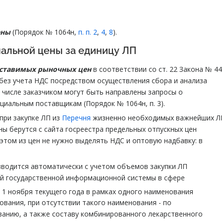
ены
(Порядок № 1064н,
п. п. 2
,
4
,
8
).
чальной цены за единицу ЛП
оставимых рыночных цен
в соответствии со ст. 22 Закона № 44
 без учета НДС посредством осуществления сбора и анализа
числе заказчиком могут быть направлены запросы о
иальным поставщикам (Порядок № 1064н, п. 3).
при закупке ЛП из
Перечня
жизненно необходимых важнейших Л
ены берутся с сайта госреестра предельных отпускных цен
и этом из цен не нужно выделять НДС и оптовую надбавку: в
водится автоматически с учетом объемов закупки ЛП
ой государственной информационной системы в сфере
 1 ноября текущего года в рамках одного наименования
вания, при отсутствии такого наименования - по
анию, а также составу комбинированного лекарственного