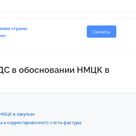
ение страны
Скачать
ра»
ДС в обосновании НМЦК в
НМЦК в закупках
ы и корректировочного счета-фактуры