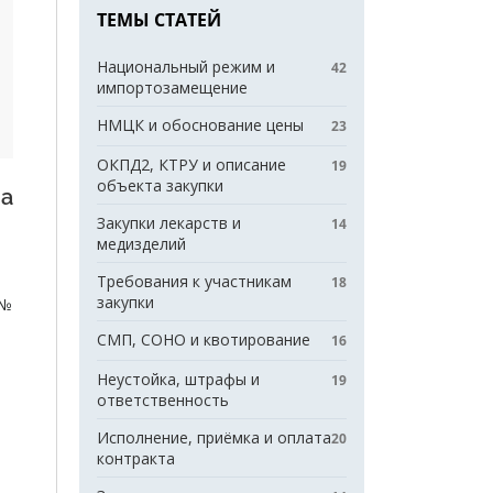
ТЕМЫ СТАТЕЙ
Национальный режим и
42
импортозамещение
НМЦК и обоснование цены
23
ОКПД2, КТРУ и описание
19
объекта закупки
за
Закупки лекарств и
14
медизделий
Требования к участникам
18
закупки
 №
СМП, СОНО и квотирование
16
Неустойка, штрафы и
19
ответственность
Исполнение, приёмка и оплата
20
контракта