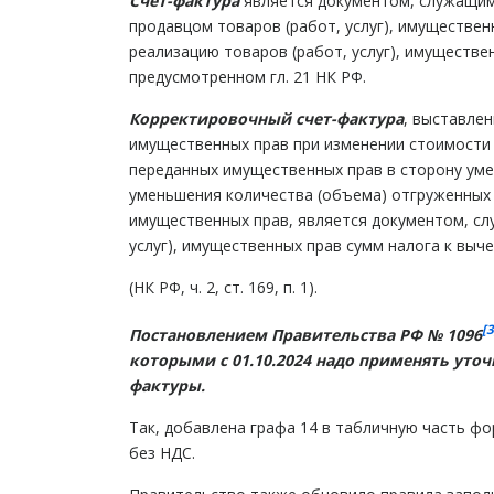
Счет-фактура
является документом, служащим
продавцом товаров (работ, услуг), имуществен
реализацию товаров (работ, услуг), имуществен
предусмотренном гл. 21 НК РФ.
Корректировочный счет-фактура
, выставлен
имущественных прав при изменении стоимости 
переданных имущественных прав в сторону умен
уменьшения количества (объема) отгруженных 
имущественных прав, является документом, сл
услуг), имущественных прав сумм налога к выче
(НК РФ, ч. 2, ст. 169, п. 1).
[3
Постановлением Правительства РФ № 1096
которыми
с 01.10.2024
надо применять уто
фактуры
.
Так, добавлена графа 14 в табличную часть ф
без НДС.