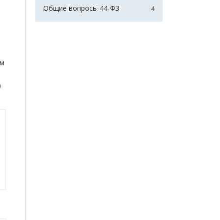
а
Общие вопросы 44-ФЗ
4
ем
)