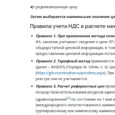
4)
средневзвешенную цену.
Затем выбирается наименьшее значение ц
Правила учета НДС в расчете на
Правило 1. При применении метода соп
ФЗ, заказчик учитывает сведения о цене ЛП
общедоступной ценовой информации, в том 
предоставлении ценовой информации потенц
Правило 2. Тарифный метод
применяется 
(далее – ЖНВЛП) (Порядок № 1064н,
п. 4
). Ц
(
https://grls.rosminzdrav.ru/pricelims.aspx
). Пр
реестре они не учитываются.
Правило 3. Расчет референтных цен
произ
посредством использования ресурсов един
[2]
здравоохранения
по состоянию на 1 мая и
(международного непатентованного наимено
группировочному или химическому наименов