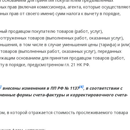
 основанием для принятия покупателем предъявленных
ных прав (включая комиссионера, агента, которые осуществляю
ных прав от своего имени) сумм налога к вычету в порядке,
ный продавцом покупателю товаров (работ, услуг),
отгруженных товаров (выполненных работ, оказанных услуг),
ьшения, в том числе в случае уменьшения цены (тарифа) и (или
товаров (выполненных работ, оказанных услуг), переданных
ужащим основанием для принятия продавцом товаров (работ,
ту в порядке, предусмотренном гл. 21 НК РФ.
]
[4]
внесены изменения в ПП РФ № 1137
, в соответствии с
чненные формы
счета-фактуры
и
корректировочного счета-
орм, в которой отражается стоимость прослеживаемого товара