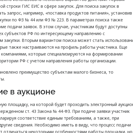
й строки ГИС ЕИС в сфере закупок. Для поиска закупок в
ь запрос, например, «поставка продуктов питания», установив
купки по ФЗ № 44 или ФЗ № 223. В параметрах поиска также
оме подачи заявок. В этом случае, участникам будут доступны
ех субъектов РФ по интересующему направлению с
 закупки. Вторым вариантом поиска может стать использован
рые также настраиваются на профиль работы участника. Еще
с компаниями, которые специализируются на формировании
ритории РФ с учетом направления работы организации.
тановлено преимущество субъектам малого бизнеса, то
ты.
ие в аукционе
ную площадку, на которой будет проходить электронный аукцио
ержденном ст. 43 Закона № 44-ФЗ. При подаче заявки участник
кларируя соответствие единым требованиям, а также, при
ругие сведения. Необходимо иметь в виду, что процесс подачи
ет отличаться некоторыми особенностями работы площадки, но