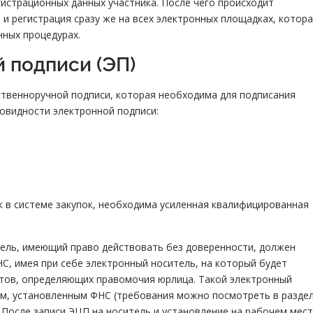
гистрационных данных участника. После чего происходит
 и регистрация сразу же на всех электронных площадках, котор
нных процедурах.
 подписи (ЭП)
твенноручной подписи, которая необходима для подписания
овидности электронной подписи:
к в системе закупок, необходима усиленная квалифицированная
ель, имеющий право действовать без доверенности, должен
, имея при себе электронный носитель, на который будет
нтов, определяющих правомочия юрлица. Такой электронный
м, установленным ФНС (требования можно посмотреть в разде
 После записи ЭЦП на носитель и установление на рабочем мес