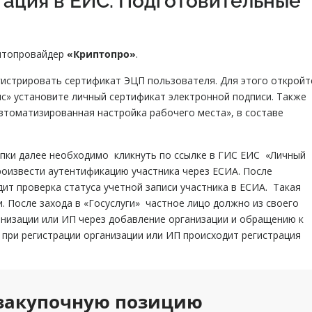
тация в ЕИС. Подготовительные
иптопровайдер
«Криптопро»
.
истрировать сертификат ЭЦП пользователя. Для этого откройт
ис» установите личный сертификат электронной подписи. Также
томатизированная настройка рабочего места», в составе
купки далее необходимо кликнуть по ссылке в ГИС ЕИС «Личный
роизвести аутентификацию участника через ЕСИА. После
ит проверка статуса учетной записи участника в ЕСИА. Такая
и. После захода в «Госуслуги» частное лицо должно из своего
анизации или ИП через добавление организации и обращению к
 при регистрации организации или ИП происходит регистрация
закупочную позицию