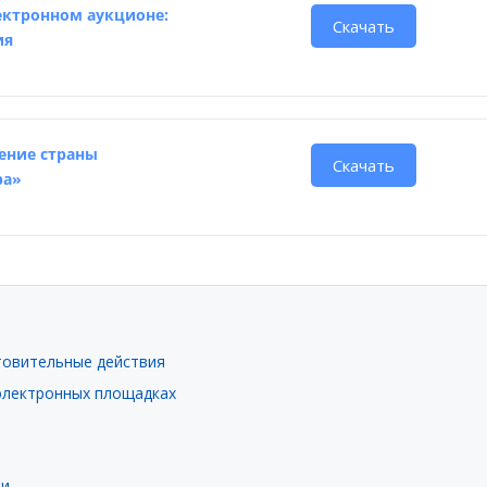
лектронном аукционе:
Скачать
ия
ение страны
Скачать
ра»
отовительные действия
 электронных площадках
ии