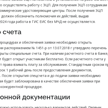
 осуществлять работу с ЭЦП. Для получения ЭЦП сотрудникам
коммерческие удостоверяющие центры. После получения ЭЦП
 должен обозначить полномочия их действий, выдав
2024 года работа в ГИС ЕИС без МЧД не осуществляется.
 счета
 процедурах и обеспечения заявки необходимо открыть
ии распоряжением № 1451-р от 13.07.2018 г утвердило перечень
крыты специальные счета. При наличии расчетного счета в банке
 будет открыт участникам бесплатно. Если расчетного счета у
еет права взимать плату за обслуживание. Стандартным сроком п
рок 1 рабочий день после предоставления документов,
. После открытия спецсчета и до подачи заявки необходимо
ая будет заблокирована в качестве обеспечения заявки при
 конкурентной процедуре.
ионной документации
 можно использовать несколько вариантов действий. Первым