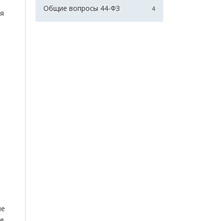
Общие вопросы 44-ФЗ
4
ая
ле
те