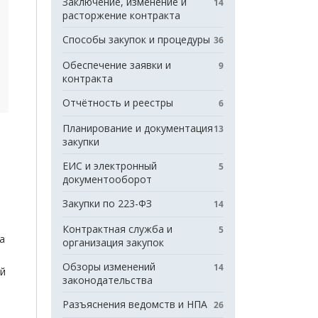
Заключение, изменение и
14
расторжение контракта
Способы закупок и процедуры
36
Обеспечение заявки и
9
контракта
Отчётность и реестры
6
Планирование и документация
13
закупки
ЕИС и электронный
5
документооборот
Закупки по 223-ФЗ
14
Контрактная служба и
5
а
организация закупок
Обзоры изменений
14
ый
законодательства
и
Разъяснения ведомств и НПА
26