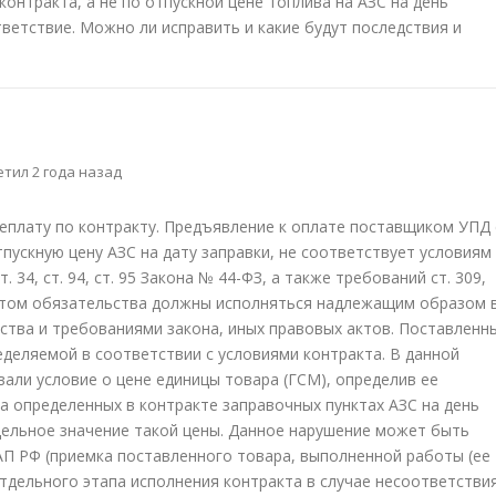
онтракта, а не по отпускной цене топлива на АЗС на день
ветствие. Можно ли исправить и какие будут последствия и
тил 2 года назад
еплату по контракту. Предъявление к оплате поставщиком УПД 
ускную цену АЗС на дату заправки, не соответствует условиям
т. 34, ст. 94, ст. 95 Закона № 44-ФЗ, а также требований ст. 309,
ктом обязательства должны исполняться надлежащим образом 
ства и требованиями закона, иных правовых актов. Поставленн
еделяемой в соответствии с условиями контракта. В данной
вали условие о цене единицы товара (ГСМ), определив ее
а определенных в контракте заправочных пунктах АЗС на день
едельное значение такой цены. Данное нарушение может быть
оАП РФ (приемка поставленного товара, выполненной работы (ее
отдельного этапа исполнения контракта в случае несоответстви