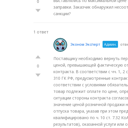
выставлялись по максимальной цене к
0
заправки. Заказчик обнаружил несоот
санкции?
1 ответ
Эконом Эксперт
Админ.
отве
Поставщику необходимо вернуть пер
ценой, превышающей фактическую отп
0
контракта. В соответствии с чч. 1, 2 с
310 ГК РФ, предусмотренные контра
соответствии с условиями обязатель
товар подлежит оплате по цене, опр
ситуации стороны контракта согласо
значение ценой розничной продажи н
отпуска товара, указав при этом пр
квалифицировано по ч. 10 ст. 7.32 К
результатов), оказанной услуги или 