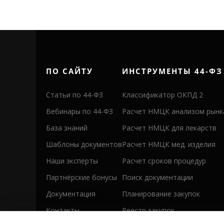
ПО САЙТУ
ИНСТРУМЕНТЫ 44-ФЗ
Статьи по 44-ФЗ
Классификатор ОКПД 2
Вебинары по 44-ФЗ
Расчет НМЦК анализом рынк
База знаний
Расчет НМЦК для лекарств
Шаблоны документов
Расчет НМЦК мед. изделия
Наши эксперты
Расчет сроков процедур
Партнёрские бонусы
Поиск документации
Документация
Планирование закупок
Контакты
Реестр закупок