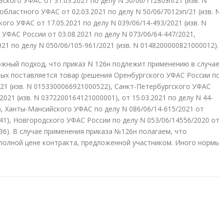
ского УФАС от 31.03.2021 по делу N 50/06/11280эп/21 (изв. N
бластного УФАС от 02.03.2021 по делу N 50/06/7012эп/21 (изв. 
ого УФАС от 17.05.2021 по делу N 039/06/14-493/2021 (изв. N
УФАС России от 03.08.2021 по делу N 073/06/64-447/2021,
1 по делу N 050/06/105-961/2021 (изв. N 0148200000821000012).)
жный подход, что приказ N 126н подлежит применению в случа
рых поставляется товар (решения Оренбургского УФАС России п
2021 (изв. N 0153300066921000522), Санкт-Петербургского УФАС
2021 (изв. N 0372200164121000001), от 15.03.2021 по делу N 44-
), Ханты-Мансийского УФАС по делу N 086/06/14-615/2021 от
041), Новгородского УФАС России по делу N 053/06/14556/2020 о
036). В случае применения приказа №126н полагаем, что
полной цене контракта, предложенной участником. Иного норм