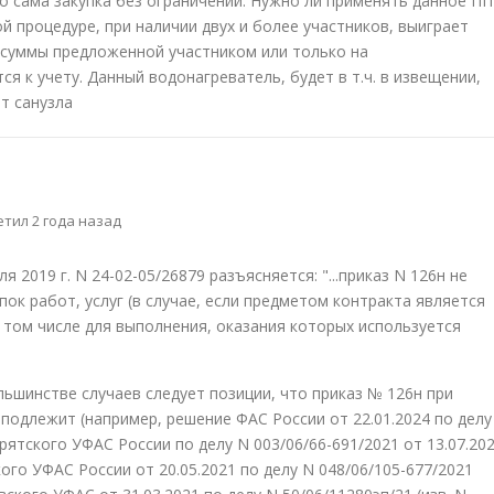
Но сама закупка без ограничений. Нужно ли применять данное ПП
ой процедуре, при наличии двух и более участников, выиграет
 суммы предложенной участником или только на
я к учету. Данный водонагреватель, будет в т.ч. в извещении,
т санузла
тил 2 года назад
 2019 г. N 24-02-05/26879 разъясняется: "...приказ N 126н не
ок работ, услуг (в случае, если предметом контракта является
в том числе для выполнения, оказания которых используется
ьшинстве случаев следует позиции, что приказ № 126н при
 подлежит (например, решение ФАС России от 22.01.2024 по делу
рятского УФАС России по делу N 003/06/66-691/2021 от 13.07.20
кого УФАС России от 20.05.2021 по делу N 048/06/105-677/2021