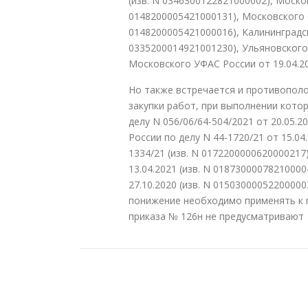
(изв. N 0346300122821000002), Москов
0148200005421000131), Московского о
0148200005421000016), Калининградск
0335200014921001230), Ульяновского 
Московского УФАС России от 19.04.202
Но также встречается и противополо
закупки работ, при выполнении кото
делу N 056/06/64-504/2021 от 20.05.
России по делу N 44-1720/21 от 15.04.
1334/21 (изв. N 0172200000620000217
13.04.2021 (изв. N 0187300007821000
27.10.2020 (изв. N 0150300005220000
понижение необходимо применять к 
приказа № 126н не предусматривают