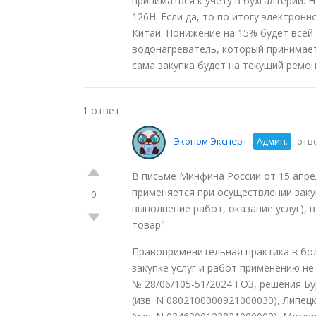
приниматься к учету в бухгалтерии. 
126Н. Если да, то по итогу электронн
Китай. Понижение на 15% будет всей
водонагреватель, который принимаетс
сама закупка будет на текущий ремон
1 ответ
Эконом Эксперт
Админ.
отве
В письме Минфина России от 15 апреля
применяется при осуществлении закуп
0
выполнение работ, оказание услуг), 
товар".
Правоприменительная практика в бол
закупке услуг и работ применению не
№ 28/06/105-51/2024 ГОЗ, решения Бу
(изв. N 0802100000921000030), Липец