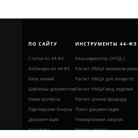
ПО САЙТУ
ИНСТРУМЕНТЫ 44-ФЗ
Статьи по 44-ФЗ
Классификатор ОКПД 2
Вебинары по 44-ФЗ
Расчет НМЦК анализом рынк
База знаний
Расчет НМЦК для лекарств
Шаблоны документов
Расчет НМЦК мед. изделия
Наши эксперты
Расчет сроков процедур
Партнёрские бонусы
Поиск документации
Документация
Планирование закупок
Контакты
Реестр закупок