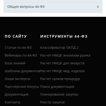
Общие вопросы 44-ФЗ
4
ПО САЙТУ
ИНСТРУМЕНТЫ 44-ФЗ
Статьи по 44-ФЗ
Классификатор ОКПД 2
Вебинары по 44-ФЗ
Расчет НМЦК анализом рынка
База знаний
Расчет НМЦК для лекарств
Шаблоны документов
Расчет НМЦК мед. изделия
Наши эксперты
Расчет сроков процедур
Партнёрские бонусы
Поиск документации
Документация
Планирование закупок
Контакты
Реестр закупок