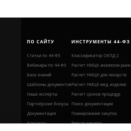
ПО САЙТУ
ИНСТРУМЕНТЫ 44-ФЗ
Статьи по 44-ФЗ
Классификатор ОКПД 2
Вебинары по 44-ФЗ
Расчет НМЦК анализом рынк
База знаний
Расчет НМЦК для лекарств
Шаблоны документов
Расчет НМЦК мед. изделия
Наши эксперты
Расчет сроков процедур
Партнёрские бонусы
Поиск документации
Документация
Планирование закупок
Контакты
Реестр закупок