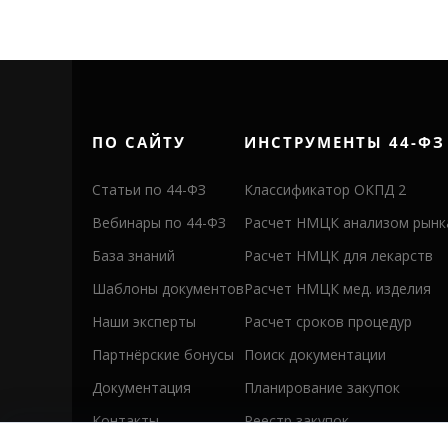
ПО САЙТУ
ИНСТРУМЕНТЫ 44-ФЗ
Статьи по 44-ФЗ
Классификатор ОКПД 2
Вебинары по 44-ФЗ
Расчет НМЦК анализом рынк
База знаний
Расчет НМЦК для лекарств
Шаблоны документов
Расчет НМЦК мед. изделия
Наши эксперты
Расчет сроков процедур
Партнёрские бонусы
Поиск документации
Документация
Планирование закупок
Контакты
Реестр закупок