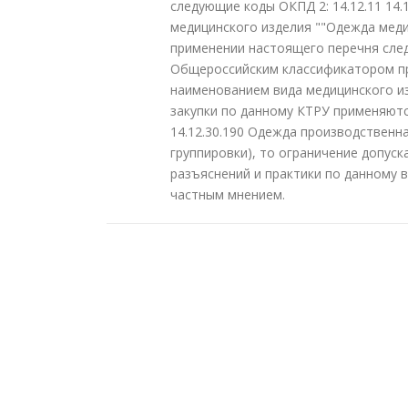
следующие коды ОКПД 2: 14.12.11 14.12
медицинского изделия ""Одежда меди
применении настоящего перечня след
Общероссийским классификатором пр
наименованием вида медицинского из
закупки по данному КТРУ применяютс
14.12.30.190 Одежда производственн
группировки), то ограничение допуск
разъяснений и практики по данному 
частным мнением.