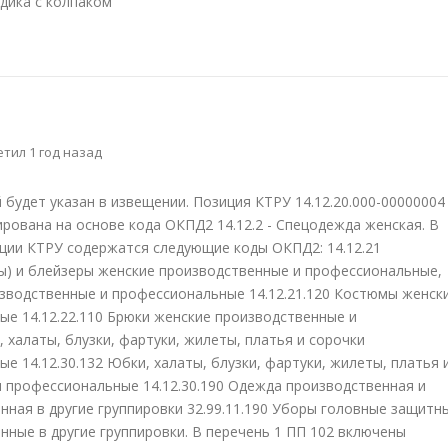
едика с колпаком
тил 1 год назад
 будет указан в извещении. Позиция КТРУ 14.12.20.000-00000004 
рована на основе кода ОКПД2 14.12.2 - Спецодежда женская. В
ции КТРУ содержатся следующие коды ОКПД2: 14.12.21
ы) и блейзеры женские производственные и профессиональные,
изводственные и профессиональные 14.12.21.120 Костюмы женск
е 14.12.22.110 Брюки женские производственные и
 халаты, блузки, фартуки, жилеты, платья и сорочки
 14.12.30.132 Юбки, халаты, блузки, фартуки, жилеты, платья 
 профессиональные 14.12.30.190 Одежда производственная и
нная в другие группировки 32.99.11.190 Уборы головные защитн
нные в другие группировки. В перечень 1 ПП 102 включены