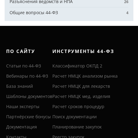
Разъяснения ведомств и НПА
26
Общие вопросы 44-ФЗ
4
ПО САЙТУ
ИНСТРУМЕНТЫ 44-ФЗ
Статьи по 44-ФЗ
Классификатор ОКПД 2
Вебинары по 44-ФЗ
Расчет НМЦК анализом рынка
База знаний
Расчет НМЦК для лекарств
Шаблоны документов
Расчет НМЦК мед. изделия
Наши эксперты
Расчет сроков процедур
Партнёрские бонусы
Поиск документации
Документация
Планирование закупок
Контакты
Реестр закупок