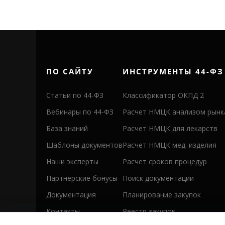
ПО САЙТУ
ИНСТРУМЕНТЫ 44-ФЗ
Статьи по 44-ФЗ
Классификатор ОКПД 2
Вебинары по 44-ФЗ
Расчет НМЦК анализом рынк
База знаний
Расчет НМЦК для лекарств
Шаблоны документов
Расчет НМЦК мед. изделия
Наши эксперты
Расчет сроков процедур
Партнёрские бонусы
Поиск документации
Документация
Планирование закупок
Контакты
Реестр закупок