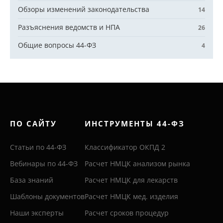
Обзоры изменений законодательства
14
Разъяснения ведомств и НПА
26
Общие вопросы 44-ФЗ
4
ПО САЙТУ
ИНСТРУМЕНТЫ 44-ФЗ
Статьи по 44-ФЗ
Классификатор ОКПД 2
Вебинары по 44-ФЗ
Расчет НМЦК анализом рынка
База знаний
Расчет НМЦК для лекарств
Шаблоны документов
Расчет НМЦК мед. изделия
Наши эксперты
Расчет сроков процедур