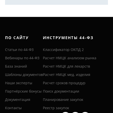
ПО САЙТУ
ИНСТРУМЕНТЫ 44-ФЗ
Статьи по 44-ФЗ
Классификатор ОКПД 2
Вебинары по 44-ФЗ
Расчет НМЦК анализом рынка
База знаний
Расчет НМЦК для лекарств
Шаблоны документов
Расчет НМЦК мед. изделия
Наши эксперты
Расчет сроков процедур
Партнёрские бонусы
Поиск документации
Документация
Планирование закупок
Контакты
Реестр закупок