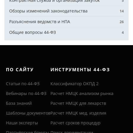
Контрактная служба и организация закупок
5
Обзоры изменений законодательства
14
Разъяснения ведомств и НПА
26
Общие вопросы 44-ФЗ
4
ПО САЙТУ
ИНСТРУМЕНТЫ 44-ФЗ
Статьи по 44-ФЗ
Классификатор ОКПД 2
Вебинары по 44-ФЗ
Расчет НМЦК анализом рынка
База знаний
Расчет НМЦК для лекарств
Шаблоны документов
Расчет НМЦК мед. изделия
Наши эксперты
Расчет сроков процедур
Партнёрские бонусы
Поиск документации