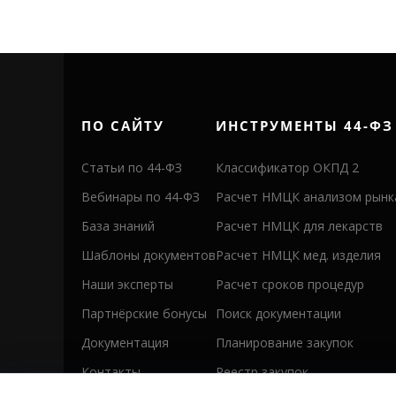
ПО САЙТУ
ИНСТРУМЕНТЫ 44-ФЗ
Статьи по 44-ФЗ
Классификатор ОКПД 2
Вебинары по 44-ФЗ
Расчет НМЦК анализом рынк
База знаний
Расчет НМЦК для лекарств
Шаблоны документов
Расчет НМЦК мед. изделия
Наши эксперты
Расчет сроков процедур
Партнёрские бонусы
Поиск документации
Документация
Планирование закупок
Контакты
Реестр закупок