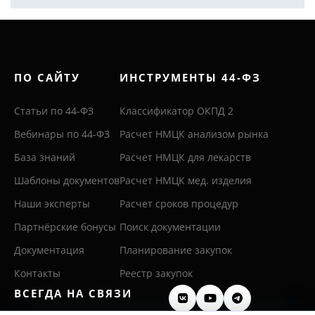
ПО САЙТУ
ИНСТРУМЕНТЫ 44-ФЗ
Статьи по 44-ФЗ
Классификатор ОКПД 2
Вебинары по 44-ФЗ
Расчет НМЦК анализом рынка
База знаний
Расчет НМЦК для лекарств
Шаблоны документов
Расчет НМЦК мед. изделия
Наши эксперты
Расчет сроков процедур
Партнёрские бонусы
Поиск документации
Документация
Планирование закупок
Контакты
Реестр закупок
ВСЕГДА НА СВЯЗИ