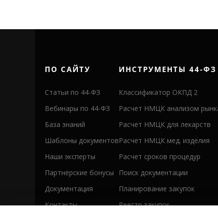
ПО САЙТУ
ИНСТРУМЕНТЫ 44-ФЗ
Статьи по 44-ФЗ
Классификатор ОКПД 2
Вебинары по 44-ФЗ
Расчет НМЦК анализом рынк
База знаний
Расчет НМЦК для лекарств
Шаблоны документов
Расчет НМЦК мед. изделия
Наши эксперты
Расчет сроков процедур
Партнёрские бонусы
Поиск документации
Документация
Планирование закупок
Контакты
Реестр закупок