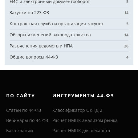
ЕИС и электронный документооборот
5
Закупки по 223-ФЗ
14
Контрактная служба и организация закупок
5
Обзоры изменений законодательства
14
Разъяснения ведомств и НПА
26
Общие вопросы 44-ФЗ
4
ПО САЙТУ
ИНСТРУМЕНТЫ 44-ФЗ
Статьи по 44-ФЗ
Классификатор ОКПД 2
Вебинары по 44-ФЗ
Расчет НМЦК анализом рынка
База знаний
Расчет НМЦК для лекарств