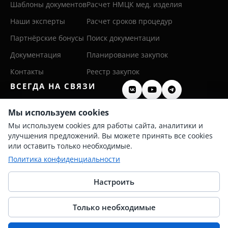
Шаблоны документов
Расчет НМЦК мед. изделия
Наши эксперты
Расчет сроков процедур
Партнёрские бонусы
Поиск документации
Документация
Планирование закупок
Контакты
Реестр закупок
ВСЕГДА НА СВЯЗИ
8 (800) 600 26 50
Мы используем cookies
Мы используем cookies для работы сайта, аналитики и
8 (342) 255 36 00
улучшения предложений. Вы можете принять все cookies
info@persis.ru
или оставить только необходимые.
Политика конфиденциальности
Политика конфиденциальности
Согласие на обработку ПД
Настроить
Только необходимые
© 2025 Перспективные системы