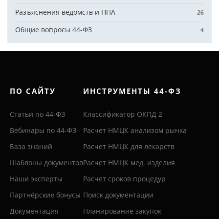
Разъяснения ведомств и НПА
26
Общие вопросы 44-ФЗ
4
ПО САЙТУ
ИНСТРУМЕНТЫ 44-ФЗ
Статьи по 44-ФЗ
Классификатор ОКПД 2
Вебинары по 44-ФЗ
Расчет НМЦК анализом рынка
База знаний
Расчет НМЦК для лекарств
Шаблоны документов
Расчет НМЦК мед. изделия
Наши эксперты
Расчет сроков процедур
Партнёрские бонусы
Поиск документации
Документация
Планирование закупок