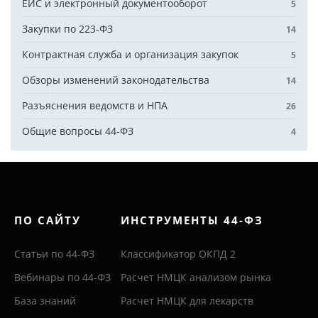
ЕИС и электронный документооборот
5
Закупки по 223-ФЗ
14
Контрактная служба и организация закупок
5
Обзоры изменений законодательства
14
Разъяснения ведомств и НПА
26
Общие вопросы 44-ФЗ
4
ПО САЙТУ
ИНСТРУМЕНТЫ 44-ФЗ
Статьи по 44-ФЗ
Классификатор ОКПД 2
Вебинары по 44-ФЗ
Расчет НМЦК анализом рынка
База знаний
Расчет НМЦК для лекарств