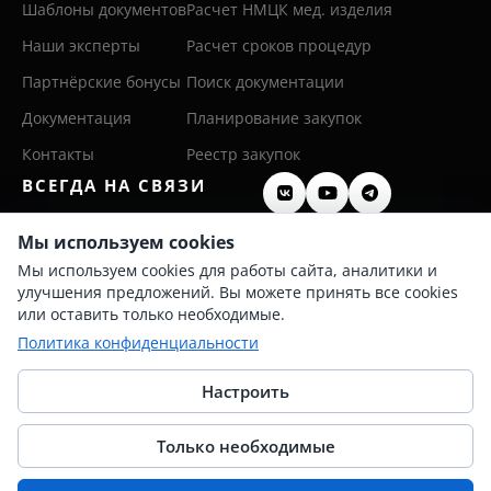
Шаблоны документов
Расчет НМЦК мед. изделия
Наши эксперты
Расчет сроков процедур
Партнёрские бонусы
Поиск документации
Документация
Планирование закупок
Контакты
Реестр закупок
ВСЕГДА НА СВЯЗИ
8 (800) 600 26 50
Мы используем cookies
Мы используем cookies для работы сайта, аналитики и
8 (342) 255 36 00
улучшения предложений. Вы можете принять все cookies
info@persis.ru
или оставить только необходимые.
Политика конфиденциальности
Политика конфиденциальности
Согласие на обработку ПД
Настроить
Только необходимые
© 2025 Перспективные системы