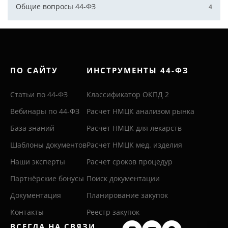
Общие вопросы 44-ФЗ
4
ПО САЙТУ
ИНСТРУМЕНТЫ 44-ФЗ
Статьи по 44-ФЗ
Классификатор ОКПД 2
Вебинары по 44-ФЗ
Расчет НМЦК анализом рынка
База знаний
Расчет НМЦК для лекарств
Шаблоны документов
Расчет НМЦК мед. изделия
Наши эксперты
Расчет сроков процедур
Партнёрские бонусы
Поиск документации
Документация
Планирование закупок
Контакты
Реестр закупок
ВСЕГДА НА СВЯЗИ