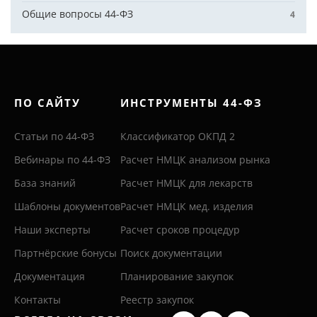
Общие вопросы 44-ФЗ
4
ПО САЙТУ
ИНСТРУМЕНТЫ 44-ФЗ
Статьи по 44-ФЗ
Классификатор ОКПД 2
Вебинары по 44-ФЗ
Расчет НМЦК анализом рынка
База знаний
Расчет НМЦК для лекарств
Шаблоны документов
Расчет НМЦК мед. изделия
Наши эксперты
Расчет сроков процедур
Партнёрские бонусы
Поиск документации
Документация
Планирование закупок
Контакты
Реестр закупок