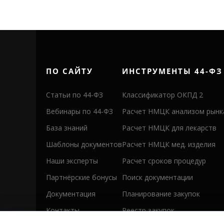
ПО САЙТУ
ИНСТРУМЕНТЫ 44-ФЗ
Статьи по 44-ФЗ
Классификатор ОКПД 2
Вебинары по 44-ФЗ
Расчет НМЦК анализом рынк
База знаний
Расчет НМЦК для лекарств
Шаблоны документов
Расчет НМЦК мед. изделия
Наши эксперты
Расчет сроков процедур
Партнёрские бонусы
Поиск документации
Документация
Планирование закупок
Контакты
Реестр закупок