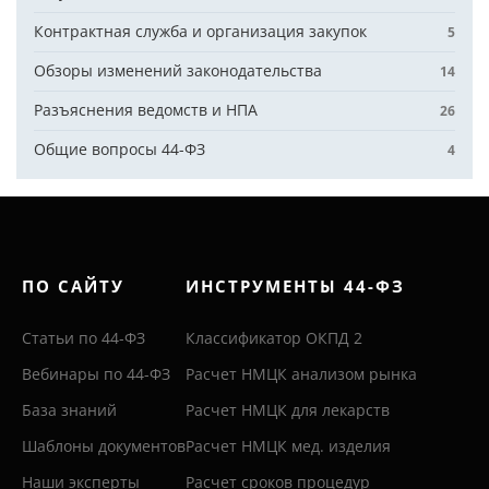
Контрактная служба и организация закупок
5
Обзоры изменений законодательства
14
Разъяснения ведомств и НПА
26
Общие вопросы 44-ФЗ
4
ПО САЙТУ
ИНСТРУМЕНТЫ 44-ФЗ
Статьи по 44-ФЗ
Классификатор ОКПД 2
Вебинары по 44-ФЗ
Расчет НМЦК анализом рынка
База знаний
Расчет НМЦК для лекарств
Шаблоны документов
Расчет НМЦК мед. изделия
Наши эксперты
Расчет сроков процедур