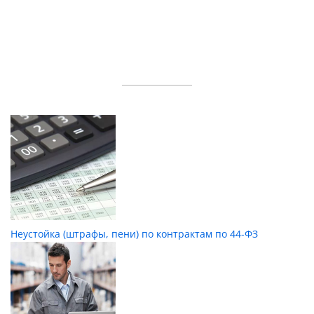
Неустойка (штрафы, пени) по контрактам по 44-ФЗ