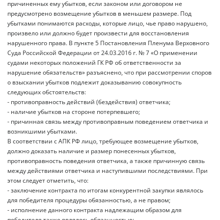
причиненных ему убытков, если законом или договором не
предусмотрено возмещение убытков в меньшем размере. Под
убытками понимаются расходы, которые лицо, чье право нарушено,
произвело или должно будет произвести для восстановления
нарушенного права. В пункте 5 Постановления Пленума Верховного
Суда Российской Федерации от 24.03.2016 г. № 7 «О применении
судами некоторых положений ГК РФ об ответственности за
нарушение обязательств» разъяснено, что при рассмотрении споров
о взыскании убытков подлежит доказыванию совокупность
следующих обстоятельств:
- противоправность действий (бездействия) ответчика;
- наличие убытков на стороне потерпевшего;
- причинная связь между противоправным поведением ответчика и
возникшими убытками.
В соответствии с АПК РФ лицо, требующее возмещение убытков,
должно доказать наличие и размер понесенных убытков,
противоправность поведения ответчика, а также причинную связь
между действиями ответчика и наступившими последствиями. При
этом следует отметить, что:
- заключение контракта по итогам конкурентной закупки являлось
для победителя процедуры обязанностью, а не правом;
- исполнение данного контракта надлежащим образом для
победителя также являлось обязанностью;