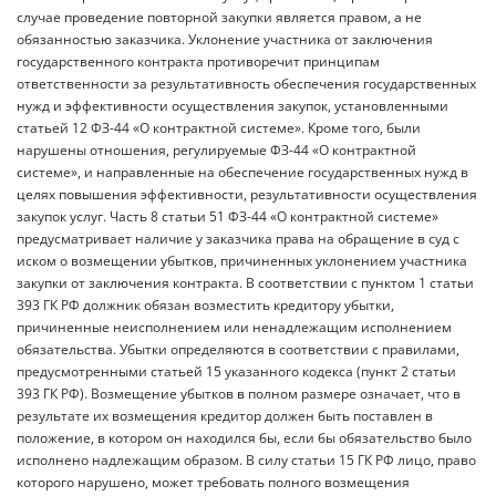
случае проведение повторной закупки является правом, а не
обязанностью заказчика. Уклонение участника от заключения
государственного контракта противоречит принципам
ответственности за результативность обеспечения государственных
нужд и эффективности осуществления закупок, установленными
статьей 12 ФЗ-44 «О контрактной системе». Кроме того, были
нарушены отношения, регулируемые ФЗ-44 «О контрактной
системе», и направленные на обеспечение государственных нужд в
целях повышения эффективности, результативности осуществления
закупок услуг. Часть 8 статьи 51 ФЗ-44 «О контрактной системе»
предусматривает наличие у заказчика права на обращение в суд с
иском о возмещении убытков, причиненных уклонением участника
закупки от заключения контракта. В соответствии с пунктом 1 статьи
393 ГК РФ должник обязан возместить кредитору убытки,
причиненные неисполнением или ненадлежащим исполнением
обязательства. Убытки определяются в соответствии с правилами,
предусмотренными статьей 15 указанного кодекса (пункт 2 статьи
393 ГК РФ). Возмещение убытков в полном размере означает, что в
результате их возмещения кредитор должен быть поставлен в
положение, в котором он находился бы, если бы обязательство было
исполнено надлежащим образом. В силу статьи 15 ГК РФ лицо, право
которого нарушено, может требовать полного возмещения