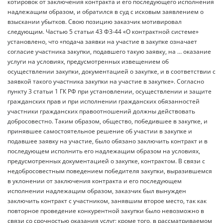
котировок от заключения контракта и его последующего исполнения
надлежащим образом, и обратился в суд с исковым заявлением о
взыскании убытков. Свою позицию заказчик мотивировал
следующим. Частью 5 статьи 43 ФЗ-44 «О контрактной системе»
установлено, что «подача заявки на участие в закупке означает
согласие участника закупки, подавшего такую заявку, на … оказание
услуги на условиях, предусмотренных извещением об
осуществлении закупки, документацией о закупке, и в соответствии с
заявкой такого участника закупки на участие в закупке». Согласно
пункту 3 статьи 1 ГК РФ при установлении, осуществлении и защите
гражданских прав и при исполнении гражданских обязанностей
участники гражданских правоотношений должны действовать
добросовестно. Таким образом, общество, победившее в закупке, и
принявшее самостоятельное решение об участии в закупке и
подавшее заявку на участие, было обязано заключить контракт и в
последующем исполнить его надлежащим образом на условиях,
предусмотренных документацией о закупке, контрактом. В связи с
недобросовестным поведением победителя закупки, выразившемся
в уклонении от заключения контракта и его последующем
исполнении надлежащим образом, заказчик был вынужден
заключить контракт с участником, занявшим второе место, так как
повторное проведение конкурентной закупки было невозможно в
связи со срочностью оказания услуг; кроме того, в рассматриваемом