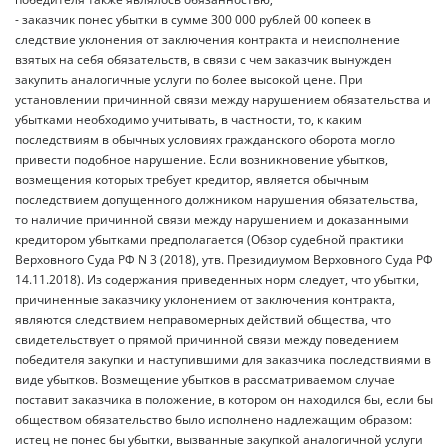
- заказчик понес убытки в сумме 300 000 рублей 00 копеек в
следствие уклонения от заключения контракта и неисполнение
взятых на себя обязательств, в связи с чем заказчик вынужден
закупить аналогичные услуги по более высокой цене. При
установлении причинной связи между нарушением обязательства и
убытками необходимо учитывать, в частности, то, к каким
последствиям в обычных условиях гражданского оборота могло
привести подобное нарушение. Если возникновение убытков,
возмещения которых требует кредитор, является обычным
последствием допущенного должником нарушения обязательства,
то наличие причинной связи между нарушением и доказанными
кредитором убытками предполагается (Обзор судебной практики
Верховного Суда РФ N 3 (2018), утв. Президиумом Верховного Суда РФ
14.11.2018). Из содержания приведенных норм следует, что убытки,
причиненные заказчику уклонением от заключения контракта,
являются следствием неправомерных действий общества, что
свидетельствует о прямой причинной связи между поведением
победителя закупки и наступившими для заказчика последствиями в
виде убытков. Возмещение убытков в рассматриваемом случае
поставит заказчика в положение, в котором он находился бы, если бы
обществом обязательство было исполнено надлежащим образом:
истец не понес бы убытки, вызванные закупкой аналогичной услуги