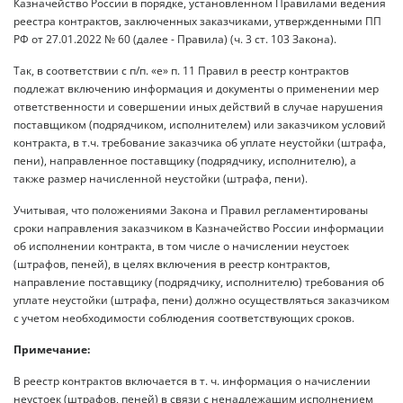
Казначейство России в порядке, установленном Правилами ведения
реестра контрактов, заключенных заказчиками, утвержденными ПП
РФ от 27.01.2022 № 60 (далее - Правила) (ч. 3 ст. 103 Закона).
Так, в соответствии с п/п. «е» п. 11 Правил в реестр контрактов
подлежат включению информация и документы о применении мер
ответственности и совершении иных действий в случае нарушения
поставщиком (подрядчиком, исполнителем) или заказчиком условий
контракта, в т.ч. требование заказчика об уплате неустойки (штрафа,
пени), направленное поставщику (подрядчику, исполнителю), а
также размер начисленной неустойки (штрафа, пени).
Учитывая, что положениями Закона и Правил регламентированы
сроки направления заказчиком в Казначейство России информации
об исполнении контракта, в том числе о начислении неустоек
(штрафов, пеней), в целях включения в реестр контрактов,
направление поставщику (подрядчику, исполнителю) требования об
уплате неустойки (штрафа, пени) должно осуществляться заказчиком
с учетом необходимости соблюдения соответствующих сроков.
Примечание:
В реестр контрактов включается в т. ч. информация о начислении
неустоек (штрафов, пеней) в связи с ненадлежащим исполнением