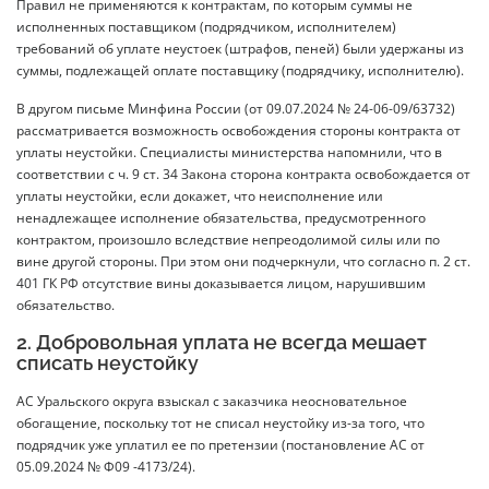
Правил не применяются к контрактам, по которым суммы не
исполненных поставщиком (подрядчиком, исполнителем)
требований об уплате неустоек (штрафов, пеней) были удержаны из
суммы, подлежащей оплате поставщику (подрядчику, исполнителю).
В другом письме Минфина России (от 09.07.2024 № 24-06-09/63732)
рассматривается возможность освобождения стороны контракта от
уплаты неустойки. Специалисты министерства напомнили, что в
соответствии с ч. 9 ст. 34 Закона сторона контракта освобождается от
уплаты неустойки, если докажет, что неисполнение или
ненадлежащее исполнение обязательства, предусмотренного
контрактом, произошло вследствие непреодолимой силы или по
вине другой стороны. При этом они подчеркнули, что согласно п. 2 ст.
401 ГК РФ отсутствие вины доказывается лицом, нарушившим
обязательство.
2. Добровольная уплата не всегда мешает
списать неустойку
АС Уральского округа взыскал с заказчика неосновательное
обогащение, поскольку тот не списал неустойку из-за того, что
подрядчик уже уплатил ее по претензии (постановление АС от
05.09.2024 № Ф09 -4173/24).