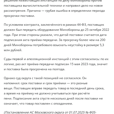
решения нижестоящих инстанций по делу Минобороны против
поставщика вычислительной техники и направил дело на новое
рассмотрение. Причина — грубая ошибка в определении периода
просрочки поставки.
По условиям контракта, заключённого в рамках 44-ФЗ, поставщик
должен был передать оборудование Минобороны до 25 октября 2022
года. При этом стороны указали, что датой поставки считается дата
подписания акта приёма-передачи. За просрочку более чем на 200
дней Минобороны потребовало взыскать неустойку в размере 5,3
млн рублей.
Суды первой и апелляционной инстанций с этим согласились: по их
логике, раз акт приёма-передачи подписан 15 мая 2023 года, значит
и поставка была просрочена на полгода.
Однако суд округа с такой позицией не согласился. Он
напомнил: срок поставки и срок приёмки — это разные
вещи. Поставщик вправе передать товар в последний день срока,
а время на приёмку не должно учитываться при расчёте
пени. Подписание акта спустя несколько дней после поставки не
означает, что товар поставлен с опозданием.
(Постановление АС Московского округа от 01.07.2025 № Ф05-