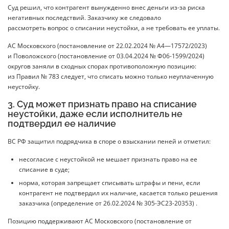
Суд решил, что контрагент вынужденно внес деньги из-за риска
негативных последствий. Заказчику же следовало
рассмотреть вопрос о списании неустойки, а не требовать ее уплаты.
АС Московского (постановление от 22.02.2024 № А4—17572/2023)
и Поволожского (постановление от 03.04.2024 № Ф06-1599/2024)
округов заняли в сходных спорах противоположную позицию:
из Правил № 783 следует, что списать можно только неуплаченную
неустойку.
3. Суд может признать право на списание
неустойки, даже если исполнитель не
подтвердил ее наличие
ВС РФ защитил подрядчика в споре о взыскании пеней и отметил:
несогласие с неустойкой не мешает признать право на ее
списание в суде;
норма, которая запрещает списывать штрафы и пени, если
контрагент не подтвердил их наличие, касается только решения
заказчика (определение от 26.02.2024 № 305-ЭС23-20353) .
Позицию поддерживают АС Московского (постановление от