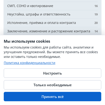
СМП, СОНО и квотирование
16
Неустойка, штрафы и ответственность
19
Исполнение, приёмка и оплата контракта
20
Заключение, изменение и расторжение контракта
14
Способы закупок и процедуры
36
Мы используем cookies
Мы используем cookies для работы сайта, аналитики и
Обеспечение заявки и контракта
9
улучшения предложений. Вы можете принять все cookies
Отчётность и реестры
или оставить только необходимые.
6
Политика конфиденциальности
Планирование и документация закупки
13
Настроить
ЕИС и электронный документооборот
5
Закупки по 223-ФЗ
14
Только необходимые
Контрактная служба и организация закупок
5
Принять всё
Обзоры изменений законодательства
14