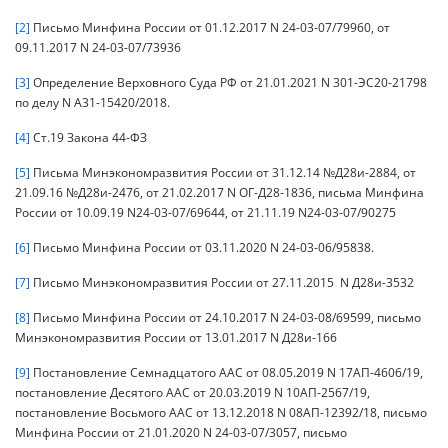
[2]
Письмо Минфина России от 01.12.2017 N 24-03-07/79960, от
09.11.2017 N 24-03-07/73936
[3]
Определение Верховного Суда РФ от 21.01.2021 N 301-ЭС20-21798
по делу N А31-15420/2018.
[4]
Ст.19 Закона 44-ФЗ
[5]
Письма Минэкономразвития России от 31.12.14 №Д28и-2884, от
21.09.16 №Д28и-2476, от 21.02.2017 N ОГ-Д28-1836, письма Минфина
России от 10.09.19 N24-03-07/69644, от 21.11.19 N24-03-07/90275
[6]
Письмо Минфина России от 03.11.2020 N 24-03-06/95838.
[7]
Письмо Минэкономразвития России от 27.11.2015 N Д28и-3532
[8]
Письмо Минфина России от 24.10.2017 N 24-03-08/69599, письмо
Минэкономразвития России от 13.01.2017 N Д28и-166
[9]
Постановление Семнадцатого ААС от 08.05.2019 N 17АП-4606/19,
постановление Десятого ААС от 20.03.2019 N 10АП-2567/19,
постановление Восьмого ААС от 13.12.2018 N 08АП-12392/18, письмо
Минфина России от 21.01.2020 N 24-03-07/3057, письмо