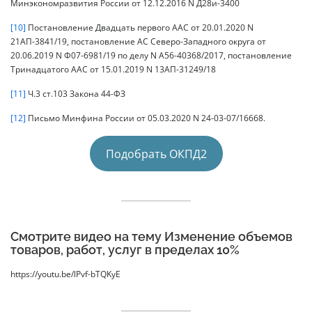
Минэкономразвития России от 12.12.2016 N Д28и-3400
[10]
Постановление Двадцать первого ААС от 20.01.2020 N
21АП-3841/19, постановление АС Северо-Западного округа от
20.06.2019 N Ф07-6981/19 по делу N А56-40368/2017, постановление
Тринадцатого ААС от 15.01.2019 N 13АП-31249/18
[11]
Ч.3 ст.103 Закона 44-ФЗ
[12]
Письмо Минфина России от 05.03.2020 N 24-03-07/16668.
Подобрать ОКПД2
Смотрите видео на тему Изменение объемов
товаров, работ, услуг в пределах 10%
https://youtu.be/lPvf-bTQKyE