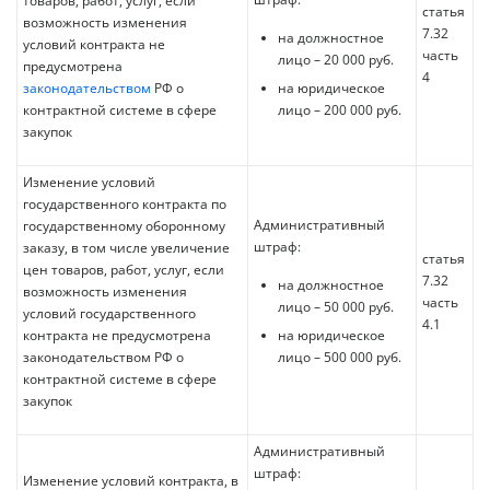
товаров, работ, услуг, если
статья
возможность изменения
7.32
на должностное
условий контракта не
часть
лицо – 20 000 руб.
предусмотрена
4
законодательством
РФ о
на юридическое
контрактной системе в сфере
лицо – 200 000 руб.
закупок
Изменение условий
государственного контракта по
Административный
государственному оборонному
штраф:
заказу, в том числе увеличение
статья
цен товаров, работ, услуг, если
7.32
на должностное
возможность изменения
часть
лицо – 50 000 руб.
условий государственного
4.1
контракта не предусмотрена
на юридическое
законодательством РФ о
лицо – 500 000 руб.
контрактной системе в сфере
закупок
Административный
штраф:
Изменение условий контракта, в