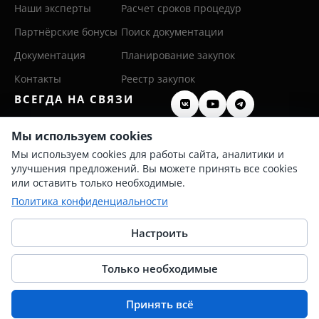
Наши эксперты
Расчет сроков процедур
Партнёрские бонусы
Поиск документации
Документация
Планирование закупок
Контакты
Реестр закупок
ВСЕГДА НА СВЯЗИ
8 (800) 600 26 50
Мы используем cookies
Мы используем cookies для работы сайта, аналитики и
8 (342) 255 36 00
улучшения предложений. Вы можете принять все cookies
info@persis.ru
или оставить только необходимые.
Политика конфиденциальности
Политика конфиденциальности
Согласие на обработку ПД
Настроить
Только необходимые
© 2025 Перспективные системы
Принять всё