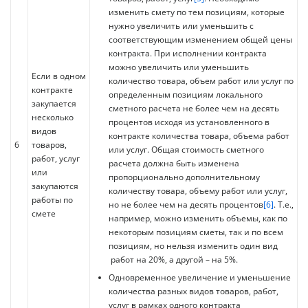
изменить смету по тем позициям, которые
нужно увеличить или уменьшить с
соответствующим изменением общей цены
контракта. При исполнении контракта
можно увеличить или уменьшить
Если в одном
количество товара, объем работ или услуг по
контракте
определенным позициям локального
закупается
сметного расчета не более чем на десять
несколько
процентов исходя из установленного в
видов
контракте количества товара, объема работ
6
товаров,
или услуг. Общая стоимость сметного
работ, услуг
расчета должна быть изменена
или
пропорционально дополнительному
закупаются
количеству товара, объему работ или услуг,
работы по
но не более чем на десять процентов
[6]
. Т.е.,
смете
например, можно изменить объемы, как по
некоторым позициям сметы, так и по всем
позициям, но нельзя изменить один вид
работ на 20%, а другой – на 5%.
Одновременное увеличение и уменьшение
количества разных видов товаров, работ,
услуг в рамках одного контракта