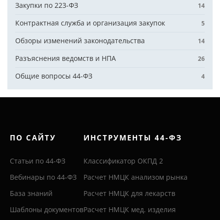
Закупки по 223-ФЗ
14
Контрактная служба и организация закупок
5
Обзоры изменений законодательства
14
Разъяснения ведомств и НПА
26
Общие вопросы 44-ФЗ
4
ПО САЙТУ
ИНСТРУМЕНТЫ 44-ФЗ
Статьи по 44-ФЗ
Классификатор ОКПД 2
Вебинары по 44-ФЗ
Расчет НМЦК анализом рынка
База знаний
Расчет НМЦК для лекарств
Шаблоны документов
Расчет НМЦК мед. изделия