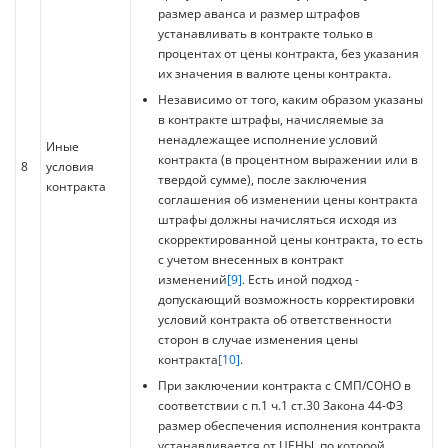
размер аванса и размер штрафов
устанавливать в контракте только в
процентах от цены контракта, без указания
их значения в валюте цены контракта.
Независимо от того, каким образом указаны
в контракте штрафы, начисляемые за
ненадлежащее исполнение условий
Иные
контракта (в процентном выражении или в
8
условия
твердой сумме), после заключения
контракта
соглашения об изменении цены контракта
штрафы должны начисляться исходя из
скорректированной цены контракта, то есть
с учетом внесенных в контракт
изменений
[9]
. Есть иной подход -
допускающий возможность корректировки
условий контракта об ответственности
сторон в случае изменения цены
контракта
[10]
.
При заключении контракта с СМП/СОНО в
соответствии с п.1 ч.1 ст.30 Закона 44-ФЗ
размер обеспечения исполнения контракта
устанавливается от ЦЕНЫ, по которой