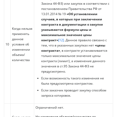
Закона 44-ФЗ) или закупок в соответствии с
постановлением Правительства РФ от
13.01.2014 № 19
«Об установлении
случаев, в которых при заключении
контракта в документации о закупке
Когда нельзя
указываются формула цены и
применять
максимальное значение цены
данное
контракт»
[12]
. Данное правило связано с
10
условие об
тем, что в указанных закупках нет
«цены
изменении
контракта»
, в контракте устанавливается
объема/
только максимальное значение цены
количества
контракта (лимит), а изменение данного
значения в ст.95 Закона 44-ФЗ не
предусмотрено.
Если возможность такого изменения не
была предусмотрена контрактом.
Если заказчик проводит закупку способом
запроса котировок.
Ограничений нет.
Но изменение объемов/количества по