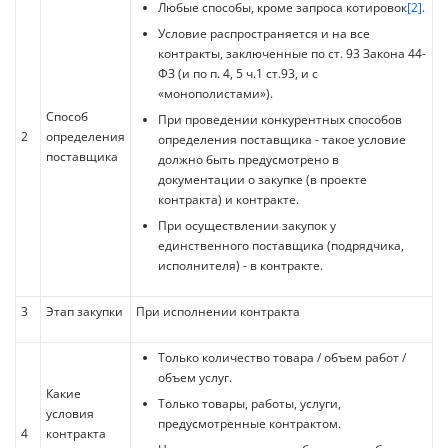
Любые способы, кроме запроса котировок
[2]
.
Условие распространяется и на все
контракты, заключенные по ст. 93 Закона 44-
ФЗ (и по п. 4, 5 ч.1 ст.93, и с
«монополистами»).
Способ
При проведении конкурентных способов
2
определения
определения поставщика - такое условие
поставщика
должно быть предусмотрено в
документации о закупке (в проекте
контракта) и контракте.
При осуществлении закупок у
единственного поставщика (подрядчика,
исполнителя) - в контракте.
3
Этап закупки
При исполнении контракта
Только количество товара / объем работ /
объем услуг.
Какие
Только товары, работы, услуги,
условия
предусмотренные контрактом.
4
контракта