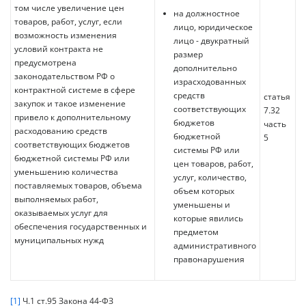
том числе увеличение цен
на должностное
товаров, работ, услуг, если
лицо, юридическое
возможность изменения
лицо - двукратный
условий контракта не
размер
предусмотрена
дополнительно
законодательством РФ о
израсходованных
контрактной системе в сфере
средств
статья
закупок и такое изменение
соответствующих
7.32
привело к дополнительному
бюджетов
часть
расходованию средств
бюджетной
5
соответствующих бюджетов
системы РФ или
бюджетной системы РФ или
цен товаров, работ,
уменьшению количества
услуг, количество,
поставляемых товаров, объема
объем которых
выполняемых работ,
уменьшены и
оказываемых услуг для
которые явились
обеспечения государственных и
предметом
муниципальных нужд
административного
правонарушения
[1]
Ч.1 ст.95 Закона 44-ФЗ