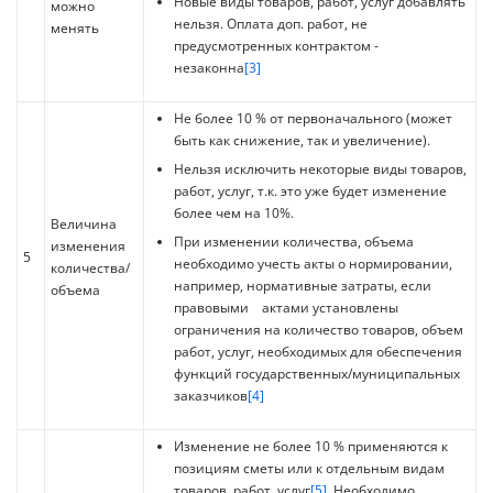
Новые виды товаров, работ, услуг добавлять
можно
нельзя. Оплата доп. работ, не
менять
предусмотренных контрактом -
незаконна
[3]
Не более 10 % от первоначального (может
быть как снижение, так и увеличение).
Нельзя исключить некоторые виды товаров,
работ, услуг, т.к. это уже будет изменение
более чем на 10%.
Величина
При изменении количества, объема
изменения
5
необходимо учесть акты о нормировании,
количества/
например, нормативные затраты, если
объема
правовыми актами установлены
ограничения на количество товаров, объем
работ, услуг, необходимых для обеспечения
функций государственных/муниципальных
заказчиков
[4]
Изменение не более 10 % применяются к
позициям сметы или к отдельным видам
товаров, работ, услуг
[5]
. Необходимо