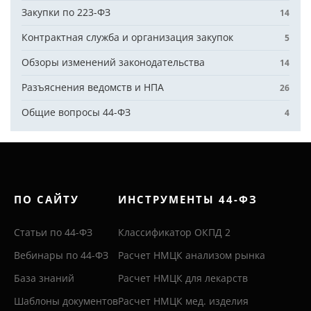
Закупки по 223-ФЗ
14
Контрактная служба и организация закупок
5
Обзоры изменений законодательства
14
Разъяснения ведомств и НПА
26
Общие вопросы 44-ФЗ
4
ПО САЙТУ
ИНСТРУМЕНТЫ 44-ФЗ
Статьи по 44-ФЗ
Классификатор ОКПД 2
Вебинары по 44-ФЗ
Расчет НМЦК анализом рынка
База знаний
Расчет НМЦК для лекарств
Шаблоны документов
Расчет НМЦК мед. изделия