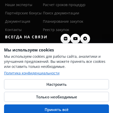
Наши эксперты
Расчет сроков процедур
Партнёрские бонусы
Поиск документации
Документация
Планирование закупок
Контакты
Реестр закупок
ВСЕГДА НА СВЯЗИ
8 (800) 600 26 50
Мы используем cookies
Мы используем cookies для работы сайта, аналитики и
8 (342) 255 36 00
улучшения предложений. Вы можете принять все cookies
info@persis.ru
или оставить только необходимые.
Политика конфиденциальности
Политика конфиденциальности
Согласие на обработку ПД
Настроить
Только необходимые
© 2025 Перспективные системы
Принять всё