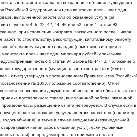
апитального строительства, по сохранению объектов культурного
дов Российской Федерации или цена контракта превышает один
варе, выполненной работе или об оказанной услуге (за
и с пунктом 4, 5, 23, 42, 44, 46 или 52 части 1 статьи 93
оженное, при исполнении контракта, заключенного после 1 июля
е работ по строительству, реконструкции, капитальному ремонту
ению объектов культурного наследия (памятников истории и
на контракта превышает один миллиард рублей, у заказчика
редусмотренный частью 9 статьи 94 Закона № 44-ФЗ.
Положение о
ении государственного (муниципального) контракта и (или) о
алее - отчет) утверждено постановлением Правительства Российско
 постановление № 1093, положение соответственно).
Отчет
положения на основании документов об исполнении обязательств по
и приемка поставленного товара, выполненной работы, оказанной
е производилась, размещение отчета не требуется.
В случае если в
а осуществляется оказание услуг длящегося характера (например,
, водоснабжения), а также в случае ежедневной (еженедельной,
оваров (выполнения работ, оказания услуг), если условиями
апность оплаты) не предусмотрены, но приемка и оплата