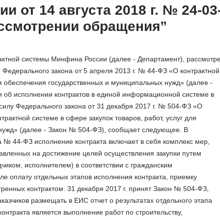
 от 14 августа 2018 г. № 24-03
ассмотрении обращения”
актной системы Минфина России (далее - Департамент), рассмотр
Федерального закона от 5 апреля 2013 г. № 44-ФЗ «О контрактной
для обеспечения государственных и муниципальных нужд» (далее -
 об исполнении контрактов в единой информационной системе в
 силу Федерального закона от 31 декабря 2017 г. № 504-ФЗ «О
рактной системе в сфере закупок товаров, работ, услуг для
нужд» (далее - Закон № 504-ФЗ), сообщает следующее.
В
на № 44-ФЗ исполнение контракта включает в себя комплекс мер,
авленных на достижение целей осуществления закупки путем
чиком, исполнителем) в соответствии с гражданским
ле оплату отдельных этапов исполнения контракта, приемку
тренных контрактом.
31 декабря 2017 г. принят Закон № 504-ФЗ,
аказчиков размещать в ЕИС отчет о результатах отдельного этапа
контракта является выполнение работ по строительству,