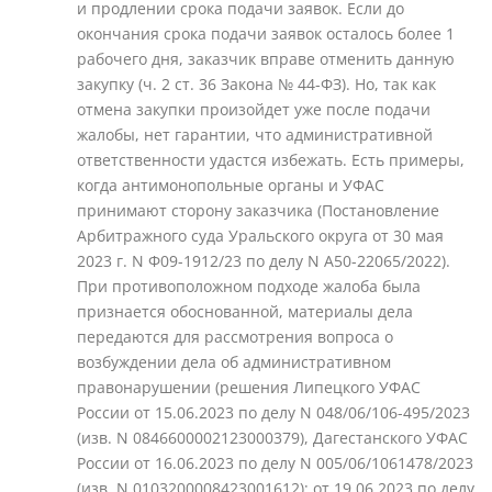
и продлении срока подачи заявок. Если до
окончания срока подачи заявок осталось более 1
рабочего дня, заказчик вправе отменить данную
закупку (ч. 2 ст. 36 Закона № 44-ФЗ). Но, так как
отмена закупки произойдет уже после подачи
жалобы, нет гарантии, что административной
ответственности удастся избежать. Есть примеры,
когда антимонопольные органы и УФАС
принимают сторону заказчика (Постановление
Арбитражного суда Уральского округа от 30 мая
2023 г. N Ф09-1912/23 по делу N А50-22065/2022).
При противоположном подходе жалоба была
признается обоснованной, материалы дела
передаются для рассмотрения вопроса о
возбуждении дела об административном
правонарушении (решения Липецкого УФАС
России от 15.06.2023 по делу N 048/06/106-495/2023
(изв. N 0846600002123000379), Дагестанского УФАС
России от 16.06.2023 по делу N 005/06/1061478/2023
(изв. N 0103200008423001612); от 19.06.2023 по делу