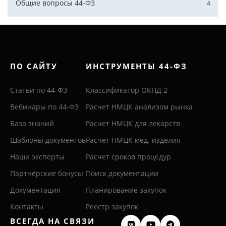
Общие вопросы 44-ФЗ
4
ПО САЙТУ
ИНСТРУМЕНТЫ 44-ФЗ
Статьи по 44-ФЗ
Классификатор ОКПД 2
Вебинары по 44-ФЗ
Расчет НМЦК анализом рынка
База знаний
Расчет НМЦК для лекарств
Шаблоны документов
Расчет НМЦК мед. изделия
Наши эксперты
Расчет сроков процедур
Партнёрские бонусы
Поиск документации
Документация
Планирование закупок
Контакты
Реестр закупок
ВСЕГДА НА СВЯЗИ