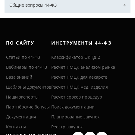
Общие вопросы 44-ФЗ
4
ПО САЙТУ
ИНСТРУМЕНТЫ 44-ФЗ
Статьи по 44-ФЗ
Классификатор ОКПД 2
Вебинары по 44-ФЗ
Расчет НМЦК анализом рынка
База знаний
Расчет НМЦК для лекарств
Шаблоны документов
Расчет НМЦК мед. изделия
Наши эксперты
Расчет сроков процедур
Партнёрские бонусы
Поиск документации
Документация
Планирование закупок
Контакты
Реестр закупок