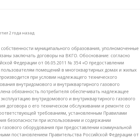
тил 2 года назад
в собственности муниципального образования, уполномоченные
язаны заключать договоры на ВКГО. Обоснование: согласно
ской Федерации от 06.05.2011 № 354 «О предоставлении
и пользователям помещений в многоквартирных домах и жилых
производится при условии надлежащего технического
ования внутридомового и внутриквартирного газового
овлена обязанность потребителя обеспечивать надлежащее
 эксплуатацию внутридомового и внутриквартирного газового
ия договора о его техническом обслуживании и ремонте со
соответствующей требованиям, установленным Правилами
ния безопасности при использовании и содержании
о газового оборудования при предоставлении коммунальной
нными постановлением Правительства Российской Федерации от