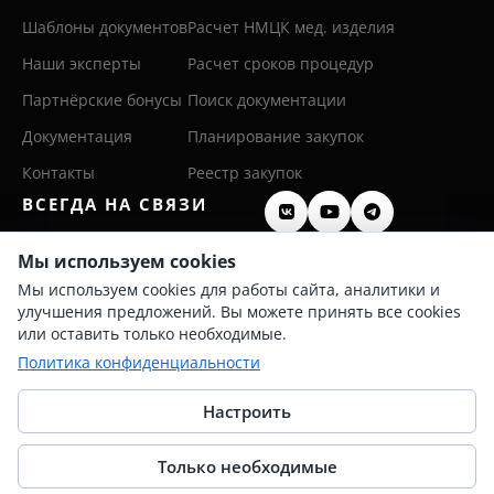
Шаблоны документов
Расчет НМЦК мед. изделия
Наши эксперты
Расчет сроков процедур
Партнёрские бонусы
Поиск документации
Документация
Планирование закупок
Контакты
Реестр закупок
ВСЕГДА НА СВЯЗИ
8 (800) 600 26 50
Мы используем cookies
Мы используем cookies для работы сайта, аналитики и
8 (342) 255 36 00
улучшения предложений. Вы можете принять все cookies
info@persis.ru
или оставить только необходимые.
Политика конфиденциальности
Политика конфиденциальности
Согласие на обработку ПД
Настроить
Только необходимые