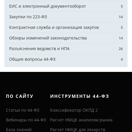
ЕИС и электронный документооборот
5
Закупки по 223-ФЗ
14
Контрактная служба и организация закупок
5
Обзоры изменений законодательства
14
Разъяснения ведомств и НПА
26
Общие вопросы 44-ФЗ
4
ПО САЙТУ
ИНСТРУМЕНТЫ 44-ФЗ
Статьи по 44-ФЗ
Классификатор ОКПД 2
Вебинары по 44-ФЗ
Расчет НМЦК анализом рынка
База знаний
Расчет НМЦК для лекарств