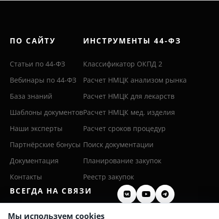
ПО САЙТУ
ИНСТРУМЕНТЫ 44-ФЗ
Статьи по 44-ФЗ
Классификатор ОКПД 2
Вебинары по 44-ФЗ
Расчет НМЦК анализом рынка
База знаний
Расчет НМЦК для лекарств
Шаблоны документов
Расчет НМЦК мед. изделия
Наши эксперты
Расчет сроков процедур
Партнёрские бонусы
Поиск документации
Документация
Планирование закупок
Контакты
Реестр закупок
ВСЕГДА НА СВЯЗИ
8 (800) 600 26 50
Мы используем cookies