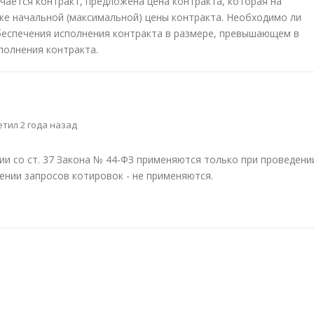
чается контракт, предложена цена контракта, которая на
же начальной (максимальной) цены контракта. Необходимо ли
беспечения исполнения контракта в размере, превышающем в
полнения контракта.
тил 2 года назад
и со ст. 37 Закона № 44-ФЗ применяются только при проведени
ении запросов котировок - не применяются.