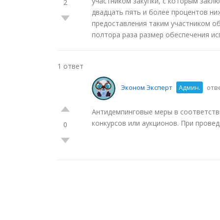
участником закупки, с которым заклю
2
двадцать пять и более процентов ни
предоставления таким участником о
полтора раза размер обеспечения ис
1 ответ
Эконом Эксперт
Админ.
отве
Антидемпинговые меры в соответстви
конкурсов или аукционов. При провед
0