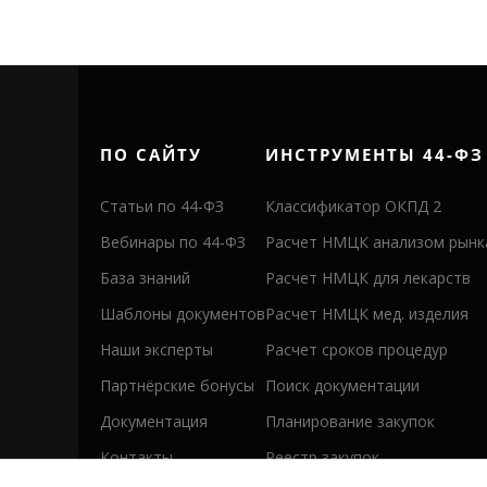
ПО САЙТУ
ИНСТРУМЕНТЫ 44-ФЗ
Статьи по 44-ФЗ
Классификатор ОКПД 2
Вебинары по 44-ФЗ
Расчет НМЦК анализом рынк
База знаний
Расчет НМЦК для лекарств
Шаблоны документов
Расчет НМЦК мед. изделия
Наши эксперты
Расчет сроков процедур
Партнёрские бонусы
Поиск документации
Документация
Планирование закупок
Контакты
Реестр закупок