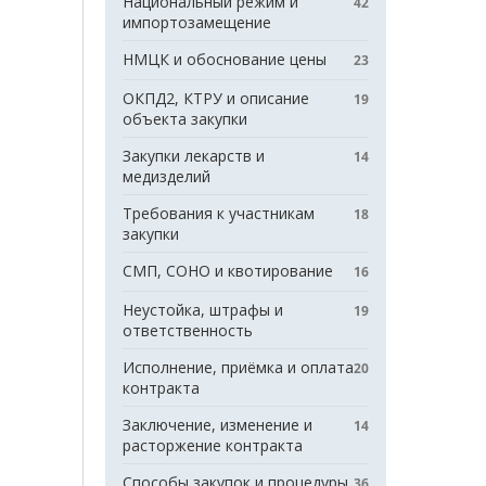
Национальный режим и
42
импортозамещение
НМЦК и обоснование цены
23
ОКПД2, КТРУ и описание
19
объекта закупки
Закупки лекарств и
14
медизделий
Требования к участникам
18
закупки
СМП, СОНО и квотирование
16
Неустойка, штрафы и
19
ответственность
Исполнение, приёмка и оплата
20
контракта
Заключение, изменение и
14
расторжение контракта
Способы закупок и процедуры
36