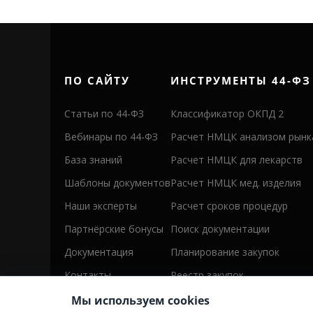
ПО САЙТУ
ИНСТРУМЕНТЫ 44-ФЗ
Статьи по 44-ФЗ
Классификатор ОКПД 2
Вебинары по 44-ФЗ
Расчет НМЦК анализом рынк
База знаний
Расчет НМЦК для лекарств
Шаблоны документов
Расчет НМЦК мед. изделия
Наши эксперты
Расчет сроков процедур
Партнёрские бонусы
Поиск документации
Документация
Планирование закупок
Контакты
Реестр закупок
Мы используем cookies