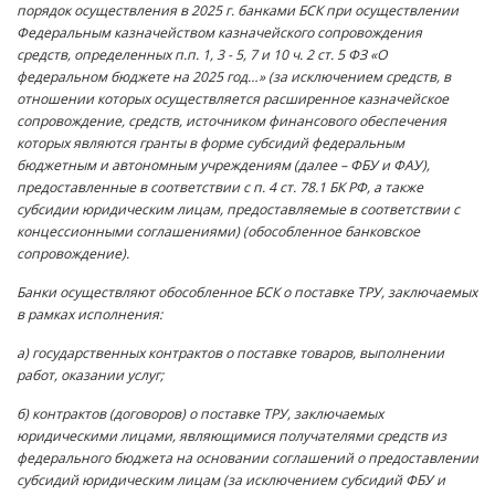
порядок осуществления в 2025 г. банками БСК при осуществлении
Федеральным казначейством казначейского сопровождения
средств, определенных
п.п. 1
,
3
-
5
,
7
и
10 ч. 2 ст. 5
ФЗ «О
федеральном бюджете на 2025 год…» (за исключением средств, в
отношении которых осуществляется расширенное казначейское
сопровождение, средств, источником финансового обеспечения
которых являются гранты в форме субсидий федеральным
бюджетным и автономным учреждениям (далее – ФБУ и ФАУ),
предоставленные в соответствии с
п. 4 ст. 78.1
БК РФ, а также
субсидии юридическим лицам, предоставляемые в соответствии с
концессионными соглашениями) (обособленное банковское
сопровождение).
Банки осуществляют обособленное БСК о поставке ТРУ, заключаемых
в рамках исполнения:
а) государственных контрактов о поставке товаров, выполнении
работ, оказании услуг;
б) контрактов (договоров) о поставке ТРУ, заключаемых
юридическими лицами, являющимися получателями средств из
федерального бюджета на основании соглашений о предоставлении
субсидий юридическим лицам (за исключением субсидий ФБУ и