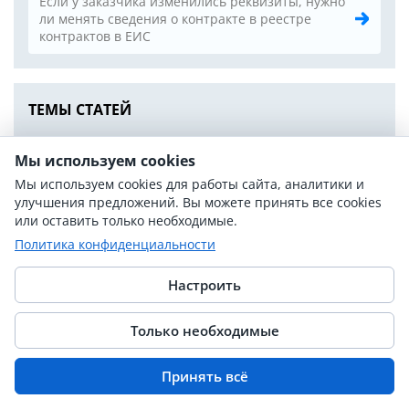
Если у заказчика изменились реквизиты, нужно
ли менять сведения о контракте в реестре
контрактов в ЕИС
ТЕМЫ СТАТЕЙ
Национальный режим и импортозамещение
42
Мы используем cookies
НМЦК и обоснование цены
23
Мы используем cookies для работы сайта, аналитики и
улучшения предложений. Вы можете принять все cookies
ОКПД2, КТРУ и описание объекта закупки
19
или оставить только необходимые.
Политика конфиденциальности
Закупки лекарств и медизделий
14
Требования к участникам закупки
18
Настроить
СМП, СОНО и квотирование
16
Только необходимые
Неустойка, штрафы и ответственность
19
Принять всё
Исполнение, приёмка и оплата контракта
20