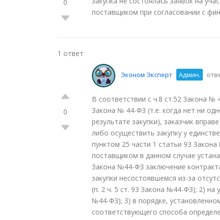
закупка не состоялась заявок на уча
0
поставщиком при согласовании с фин
1 ответ
Эконом Эксперт
Админ.
отве
В соответствии с ч.8 ст.52 Закона № 
Закона № 44-ФЗ (т.е. когда нет ни о
0
результате закупки), заказчик вправ
либо осуществить закупку у единстве
пунктом 25 части 1 статьи 93 Закон
поставщиком в данном случае устанавл
Закона №44-ФЗ заключение контракт
закупки несостоявшемся из-за отсут
(п. 2 ч. 5 ст. 93 Закона №44-ФЗ); 2) н
№44-ФЗ); 3) в порядке, установленн
соответствующего способа определени