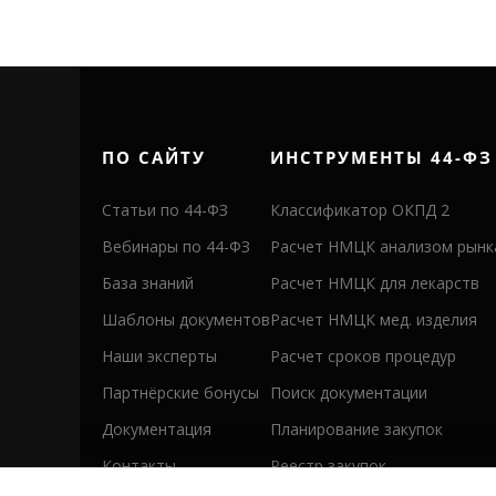
ПО САЙТУ
ИНСТРУМЕНТЫ 44-ФЗ
Статьи по 44-ФЗ
Классификатор ОКПД 2
Вебинары по 44-ФЗ
Расчет НМЦК анализом рынк
База знаний
Расчет НМЦК для лекарств
Шаблоны документов
Расчет НМЦК мед. изделия
Наши эксперты
Расчет сроков процедур
Партнёрские бонусы
Поиск документации
Документация
Планирование закупок
Контакты
Реестр закупок