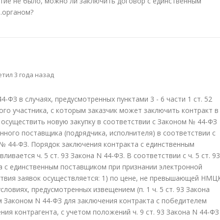
стие не было, можно ли заключить договор с единственным
.органом?
тил 3 года назад
44-ФЗ в случаях, предусмотренных пунктами 3 - 6 части 1 ст. 52
дного участника, с которым заказчик может заключить контракт в
е осуществить новую закупку в соответствии с Законом № 44-ФЗ
нного поставщика (подрядчика, исполнителя) в соответствии с
а № 44-ФЗ. Порядок заключения контракта с единственным
ивается ч. 5 ст. 93 Закона N 44-ФЗ. В соответствии с ч. 5 ст. 93
а с единственным поставщиком при признании электронной
ствия заявок осуществляется: 1) по цене, не превышающей НМЦ
а условиях, предусмотренных извещением (п. 1 ч. 5 ст. 93 Закона
ом Законом N 44-ФЗ для заключения контракта с победителем
я контрагента, с учетом положений ч. 9 ст. 93 Закона N 44-ФЗ