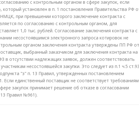
 по согласованию с контрольным органом в сфере закупок, если
 который установлен в п. 1 постановления Правительства РФ о
р НМЦК, при превышении которого заключение контракта с
ляется по согласованию с контрольным органом, для
ставляет 1,0 тыс. рублей. Согласование заключения контракта с
нании несостоявшимся электронного запроса котировок не
онтрольным органом заключения контракта утверждены ПП РФ о
 поставщик, выбранный заказчиком для заключения контракта на
4-ФЗ в отсутствии надлежащих заявок, должен соответствовать
частникам несостоявшейся закупки. Это следует из п.1 ч.5 ст.9
 подпункта "з" п. 13 Правил, утвержденных постановлением
61. Если единственный поставщик не соответствует требованиям
сфере закупок принимает решение об отказе в согласовании
п.13 Правил №961).