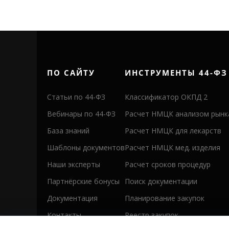
ПО САЙТУ
ИНСТРУМЕНТЫ 44-ФЗ
Статьи по 44-ФЗ
Классификатор ОКПД 2
Вебинары по 44-ФЗ
Расчет НМЦК анализом рынк
База знаний
Расчет НМЦК для лекарств
Шаблоны документов
Расчет НМЦК мед. изделия
Наши эксперты
Расчет сроков процедур
Партнёрские бонусы
Поиск документации
Документация
Планирование закупок
Контакты
Реестр закупок