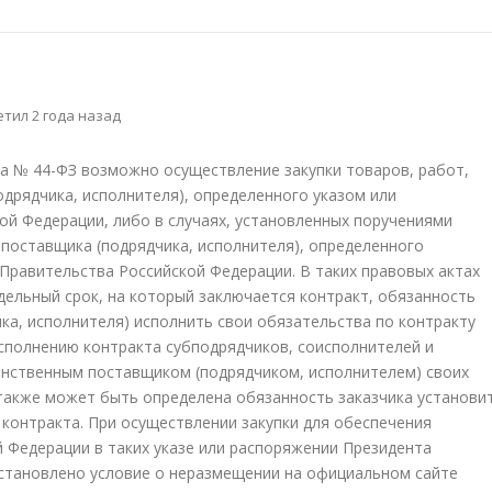
тил 2 года назад
кона № 44-ФЗ возможно осуществление закупки товаров, работ,
одрядчика, исполнителя), определенного указом или
й Федерации, либо в случаях, установленных поручениями
 поставщика (подрядчика, исполнителя), определенного
равительства Российской Федерации. В таких правовых актах
дельный срок, на который заключается контракт, обязанность
ка, исполнителя) исполнить свои обязательства по контракту
сполнению контракта субподрядчиков, соисполнителей и
инственным поставщиком (подрядчиком, исполнителем) своих
 также может быть определена обязанность заказчика установи
контракта. При осуществлении закупки для обеспечения
 Федерации в таких указе или распоряжении Президента
становлено условие о неразмещении на официальном сайте