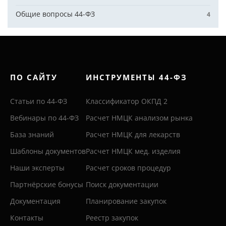
Общие вопросы 44-ФЗ
4
ПО САЙТУ
ИНСТРУМЕНТЫ 44-ФЗ
Статьи по 44-ФЗ
Классификатор ОКПД 2
Вебинары по 44-ФЗ
Расчет НМЦК анализом рынка
База знаний
Расчет НМЦК для лекарств
Шаблоны документов
Расчет НМЦК мед. изделия
Наши эксперты
Расчет сроков процедур
Партнёрские бонусы
Поиск документации
Документация
Планирование закупок
Контакты
Реестр закупок